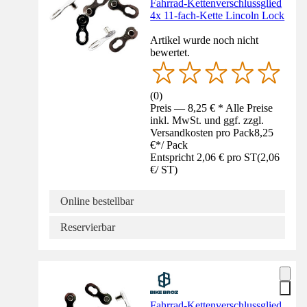
Fahrrad-Kettenverschlussglied
4x 11-fach-Kette Lincoln Lock
Artikel wurde noch nicht
bewertet.
(
0
)
Preis — 8,25 € * Alle Preise
inkl. MwSt. und ggf. zzgl.
Versandkosten pro Pack
8,25
€
*
/
Pack
Entspricht 2,06 € pro ST
(
2,06
€
/
ST
)
Online bestellbar
Reservierbar
Fahrrad-Kettenverschlussglied