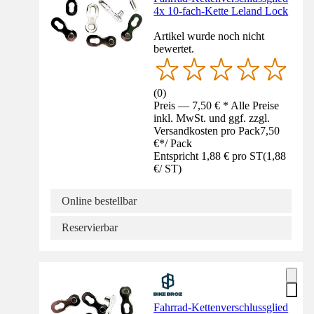
4x 10-fach-Kette Leland Lock
Artikel wurde noch nicht
bewertet.
(
0
)
Preis — 7,50 € * Alle Preise
inkl. MwSt. und ggf. zzgl.
Versandkosten pro Pack
7,50
€
*
/
Pack
Entspricht 1,88 € pro ST
(
1,88
€
/
ST
)
Online bestellbar
Reservierbar
Fahrrad-Kettenverschlussglied