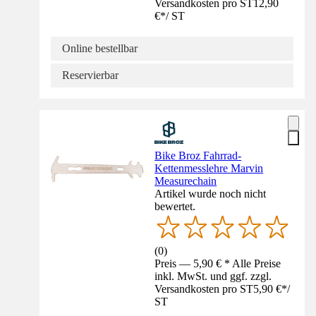
Versandkosten pro ST
12,90
€
*
/
ST
Online bestellbar
Reservierbar
Bike Broz Fahrrad-
Kettenmesslehre Marvin
Measurechain
Artikel wurde noch nicht
bewertet.
(
0
)
Preis — 5,90 € * Alle Preise
inkl. MwSt. und ggf. zzgl.
Versandkosten pro ST
5,90 €
*
/
ST