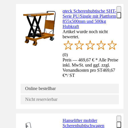
qteck Scherenhubtische SHT-
Serie PU/Single mit Plattform
855x500mm und 500kg
Hubkraft
Artikel wurde noch nicht
bewertet.
(
0
)
Preis — 469,67 € * Alle Preise
inkl. MwSt. und ggf. zzgl.
Versandkosten pro ST
469,67
€
*
/
ST
Online bestellbar
Nicht reservierbar
Hanselifter mobiler
Scherenhubtischwagen