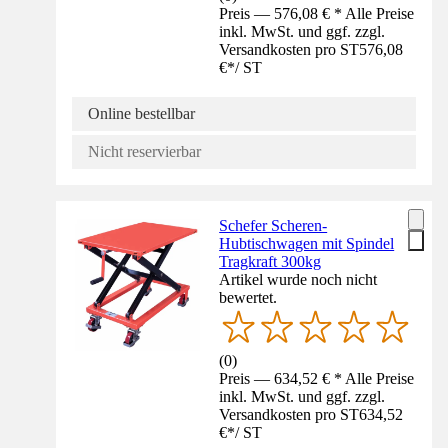
Preis — 576,08 € * Alle Preise
inkl. MwSt. und ggf. zzgl.
Versandkosten pro ST
576,08
€
*
/
ST
Online bestellbar
Nicht reservierbar
Schefer Scheren-
Hubtischwagen mit Spindel
Tragkraft 300kg
Artikel wurde noch nicht
bewertet.
(
0
)
Preis — 634,52 € * Alle Preise
inkl. MwSt. und ggf. zzgl.
Versandkosten pro ST
634,52
€
*
/
ST