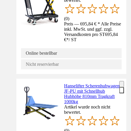
bewertet.
(
0
)
Preis — 695,84 € * Alle Preise
inkl. MwSt. und ggf. zzgl.
Versandkosten pro ST
695,84
€
*
/
ST
Online bestellbar
Nicht reservierbar
Hanselifter Scherenhubwagen
JF-PU mit Schnellhub
Hubhöhe 810mm Tragkraft
1000kg
Artikel wurde noch nicht
bewertet.
(
0
)