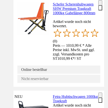
Schefer Scherenhubwagen
SHW Premium Tragkraft
1000kg Gabellänge 800mm
Artikel wurde noch nicht
bewertet.
(
0
)
Preis — 1010,99 € * Alle
Preise inkl. MwSt. und ggf.
zzgl. Versandkosten pro
ST
1010,99 €
*
/
ST
Online bestellbar
Nicht reservierbar
NEU
Fetra Hubtischwagen 1000kg
Tragkraft
Artikel wurde noch nicht