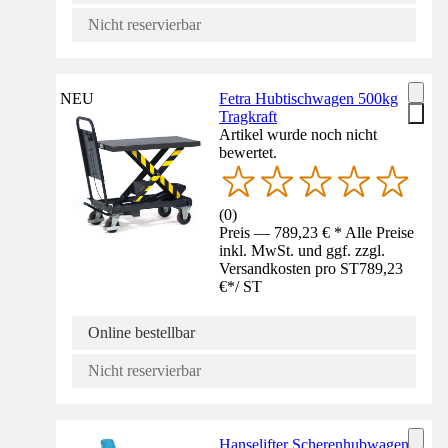
Nicht reservierbar
NEU
Fetra Hubtischwagen 500kg
Tragkraft
Artikel wurde noch nicht
bewertet.
(
0
)
Preis — 789,23 € * Alle Preise
inkl. MwSt. und ggf. zzgl.
Versandkosten pro ST
789,23
€
*
/
ST
Online bestellbar
Nicht reservierbar
Hanselifter Scherenhubwagen