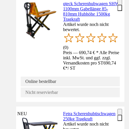
qteck Scherenhubwagen SHW
1100mm Gabellänge 85-
810mm Hubhöhe 1500kg
Tragkraft
Artikel wurde noch nicht
bewertet.
(
0
)
Preis — 690,74 € * Alle Preise
inkl. MwSt. und ggf. zzgl.
Versandkosten pro ST
690,74
€
*
/
ST
Online bestellbar
Nicht reservierbar
NEU
Fetra Scherenhubtischwagen
250kg Tragkraft
Artikel wurde noch nicht