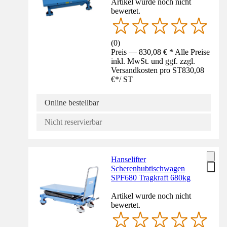
Artikel wurde noch nicht
bewertet.
(
0
)
Preis — 830,08 € * Alle Preise
inkl. MwSt. und ggf. zzgl.
Versandkosten pro ST
830,08
€
*
/
ST
Online bestellbar
Nicht reservierbar
Hanselifter
Scherenhubtischwagen
SPF680 Tragkraft 680kg
Artikel wurde noch nicht
bewertet.