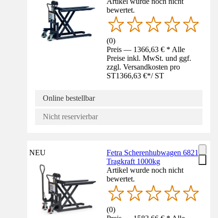
Artikel wurde noch nicht
bewertet.
(
0
)
Preis — 1366,63 € * Alle
Preise inkl. MwSt. und ggf.
zzgl. Versandkosten pro
ST
1366,63 €
*
/
ST
Online bestellbar
Nicht reservierbar
NEU
Fetra Scherenhubwagen 6821,
Tragkraft 1000kg
Artikel wurde noch nicht
bewertet.
(
0
)