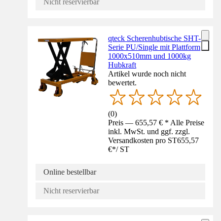
Nicht reservierbar
qteck Scherenhubtische SHT-
Serie PU/Single mit Plattform
1000x510mm und 1000kg
Hubkraft
Artikel wurde noch nicht
bewertet.
(
0
)
Preis — 655,57 € * Alle Preise
inkl. MwSt. und ggf. zzgl.
Versandkosten pro ST
655,57
€
*
/
ST
Online bestellbar
Nicht reservierbar