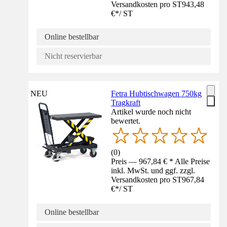
Versandkosten pro ST
943,48
€
*
/
ST
Online bestellbar
Nicht reservierbar
NEU
Fetra Hubtischwagen 750kg
Tragkraft
Artikel wurde noch nicht
bewertet.
(
0
)
Preis — 967,84 € * Alle Preise
inkl. MwSt. und ggf. zzgl.
Versandkosten pro ST
967,84
€
*
/
ST
Online bestellbar