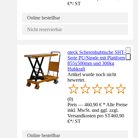
€
*
/
ST
Online bestellbar
Nicht reservierbar
qteck Scherenhubtische SHT-
Serie PU/Single mit Plattform
855x500mm und 300kg
Hubkraft
Artikel wurde noch nicht
bewertet.
(
0
)
Preis — 460,90 € * Alle Preise
inkl. MwSt. und ggf. zzgl.
Versandkosten pro ST
460,90
€
*
/
ST
Online bestellbar