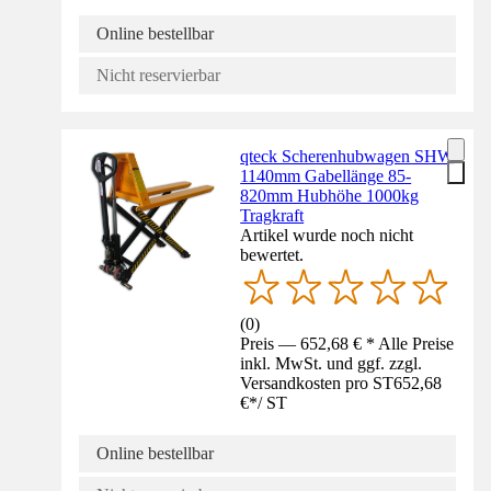
Online bestellbar
Nicht reservierbar
qteck Scherenhubwagen SHW
1140mm Gabellänge 85-
820mm Hubhöhe 1000kg
Tragkraft
Artikel wurde noch nicht
bewertet.
(
0
)
Preis — 652,68 € * Alle Preise
inkl. MwSt. und ggf. zzgl.
Versandkosten pro ST
652,68
€
*
/
ST
Online bestellbar