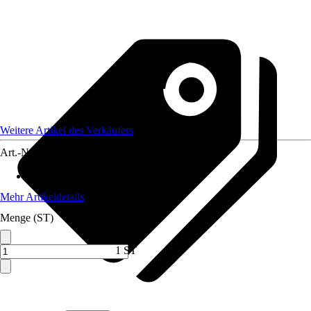
Weitere Artikel des Verkäufers
Art.-Nr.
12736095
Max. Belastbarkeit
:
1.000 kg
Mehr Artikeldetails
Menge (ST)
1 ST