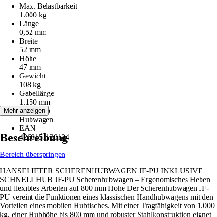
Max. Belastbarkeit
1.000 kg
Länge
0,52 mm
Breite
52 mm
Höhe
47 mm
Gewicht
108 kg
Gabellänge
1.150 mm
Artikeltyp
Mehr anzeigen
Hubwagen
EAN
Beschreibung
4260151120194
Bereich überspringen
HANSELIFTER SCHERENHUBWAGEN JF-PU INKLUSIVE
SCHNELLHUB JF-PU Scherenhubwagen – Ergonomisches Heben
und flexibles Arbeiten auf 800 mm Höhe Der Scherenhubwagen JF-
PU vereint die Funktionen eines klassischen Handhubwagens mit den
Vorteilen eines mobilen Hubtisches. Mit einer Tragfähigkeit von 1.000
kg, einer Hubhöhe bis 800 mm und robuster Stahlkonstruktion eignet