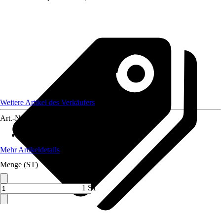
Weitere Artikel des Verkäufers
Art.-Nr.
12733980
Max. Belastbarkeit
:
1.500 kg
Mehr Artikeldetails
Menge (ST)
1 ST