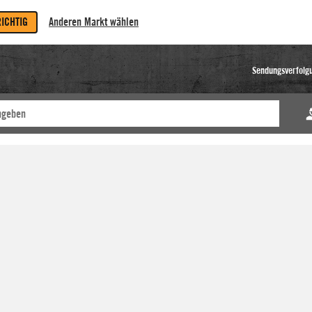
RICHTIG
Anderen Markt wählen
Sendungsverfolg