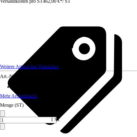
Versandkosten pro ST
462,00 €
*
/
ST
Weitere Artikel des Verkäufers
Art.-Nr.
12735662
Max. Belastbarkeit
:
150 kg
Mehr Artikeldetails
Menge (ST)
1 ST