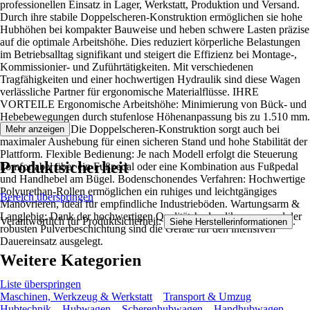
professionellen Einsatz in Lager, Werkstatt, Produktion und Versand.
Durch ihre stabile Doppelscheren-Konstruktion ermöglichen sie hohe
Hubhöhen bei kompakter Bauweise und heben schwere Lasten präzise
auf die optimale Arbeitshöhe. Dies reduziert körperliche Belastungen
im Betriebsalltag signifikant und steigert die Effizienz bei Montage-,
Kommissionier- und Zuführtätigkeiten. Mit verschiedenen
Tragfähigkeiten und einer hochwertigen Hydraulik sind diese Wagen
verlässliche Partner für ergonomische Materialflüsse. IHRE
VORTEILE Ergonomische Arbeitshöhe: Minimierung von Bück- und
Hebebewegungen durch stufenlose Höhenanpassung bis zu 1.510 mm.
Hohe Stabilität: Die Doppelscheren-Konstruktion sorgt auch bei
Mehr anzeigen
maximaler Aushebung für einen sicheren Stand und hohe Stabilität der
Plattform. Flexible Bedienung: Je nach Modell erfolgt die Steuerung
Produktsicherheit
komfortabel über ein Fußpedal oder eine Kombination aus Fußpedal
und Handhebel am Bügel. Bodenschonendes Verfahren: Hochwertige
Polyurethan-Rollen ermöglichen ein ruhiges und leichtgängiges
Bereich überspringen
Manövrieren, ideal für empfindliche Industrieböden. Wartungsarm &
Langlebig: Dank der hochwertigen Qualitätshydraulikpumpe und der
Verantwortlich für Produktsicherheit:
.
Siehe Herstellerinformationen
robusten Pulverbeschichtung sind die Geräte für den intensiven
Dauereinsatz ausgelegt.
Weitere Kategorien
Liste überspringen
Maschinen, Werkzeug & Werkstatt
Transport & Umzug
Hubtechnik
Hubwagen
Scherenhubwagen
Handhubwagen