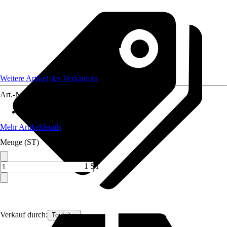
Weitere Artikel des Verkäufers
Art.-Nr.
12810327
Max. Belastbarkeit
:
750 kg
Mehr Artikeldetails
Menge (ST)
1 ST
Verkauf durch:
Topleiter