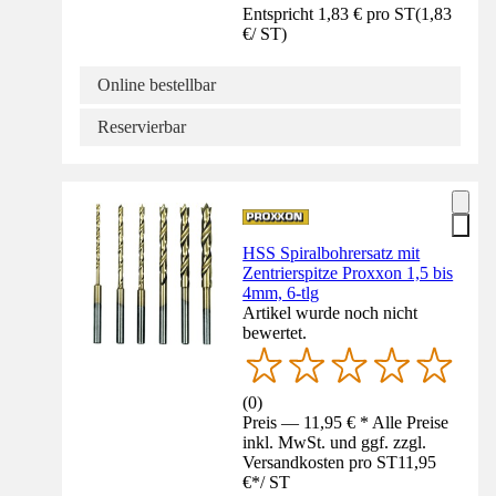
Entspricht 1,83 € pro ST
(
1,83
€
/
ST
)
Online bestellbar
Reservierbar
HSS Spiralbohrersatz mit
Zentrierspitze Proxxon 1,5 bis
4mm, 6-tlg
Artikel wurde noch nicht
bewertet.
(
0
)
Preis — 11,95 € * Alle Preise
inkl. MwSt. und ggf. zzgl.
Versandkosten pro ST
11,95
€
*
/
ST