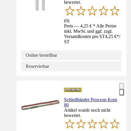
bewertet.
(
0
)
Preis — 4,25 € * Alle Preise
inkl. MwSt. und ggf. zzgl.
Versandkosten pro ST
4,25 €
*
/
ST
Online bestellbar
Reservierbar
Schleifbänder Proxxon Korn
80
Artikel wurde noch nicht
bewertet.