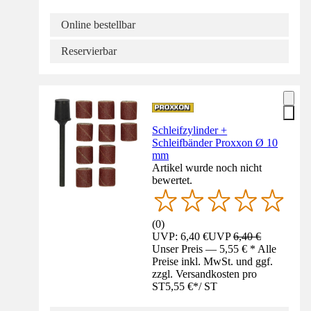
Online bestellbar
Reservierbar
Schleifzylinder +
Schleifbänder Proxxon Ø 10
mm
Artikel wurde noch nicht
bewertet.
(
0
)
UVP: 6,40 €
UVP
6,40 €
Unser Preis — 5,55 € * Alle
Preise inkl. MwSt. und ggf.
zzgl. Versandkosten pro
ST
5,55 €
*
/
ST