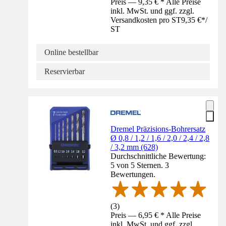
Preis — 9,35 € * Alle Preise
inkl. MwSt. und ggf. zzgl.
Versandkosten pro ST
9,35 €
*
/
ST
Online bestellbar
Reservierbar
Dremel Präzisions-Bohrersatz
Ø 0,8 / 1,2 / 1,6 / 2,0 / 2,4 / 2,8
/ 3,2 mm (628)
Durchschnittliche Bewertung:
5 von 5 Sternen. 3
Bewertungen.
(
3
)
Preis — 6,95 € * Alle Preise
inkl. MwSt. und ggf. zzgl.