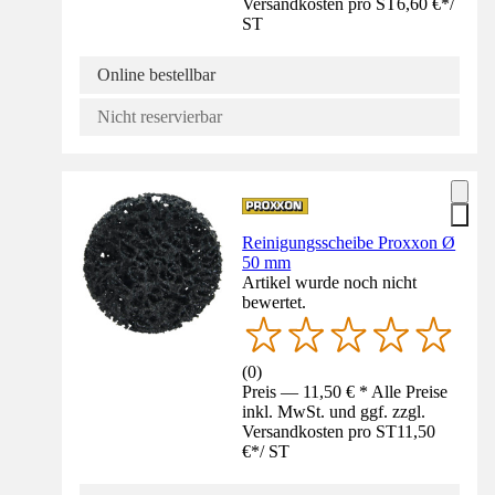
Versandkosten pro ST
6,60 €
*
/
ST
Online bestellbar
Nicht reservierbar
Reinigungsscheibe Proxxon Ø
50 mm
Artikel wurde noch nicht
bewertet.
(
0
)
Preis — 11,50 € * Alle Preise
inkl. MwSt. und ggf. zzgl.
Versandkosten pro ST
11,50
€
*
/
ST