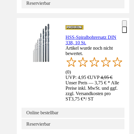
Reservierbar
HSS-Spiralbohrersatz DIN
338, 10 St.
Artikel wurde noch nicht
bewertet.
(
0
)
UVP: 4,95 €
UVP
4,95 €
Unser Preis — 3,75 € * Alle
Preise inkl. MwSt. und ggf.
zzgl. Versandkosten pro
ST
3,75 €
*
/
ST
Online bestellbar
Reservierbar