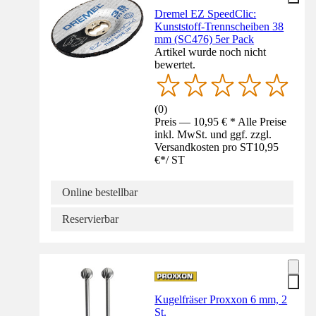
Dremel EZ SpeedClic:
Kunststoff-Trennscheiben 38
mm (SC476) 5er Pack
Artikel wurde noch nicht
bewertet.
(
0
)
Preis — 10,95 € * Alle Preise
inkl. MwSt. und ggf. zzgl.
Versandkosten pro ST
10,95
€
*
/
ST
Online bestellbar
Reservierbar
Kugelfräser Proxxon 6 mm, 2
St.