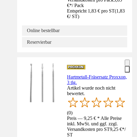
€
*
/
Pack
Entspricht 1,83 € pro ST
(
1,83
€
/
ST
)
Online bestellbar
Reservierbar
Hartmetall-Fräsersatz Proxxon,
3 tlg.
Artikel wurde noch nicht
bewertet.
(
0
)
Preis — 9,25 € * Alle Preise
inkl. MwSt. und ggf. zzgl.
Versandkosten pro ST
9,25 €
*
/
ST