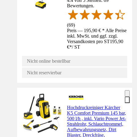
4.4 von 5 Sternen. 69
Bewertungen.
(
69
)
Preis — 195,90 € * Alle Preise
inkl. MwSt. und ggf. zzgl.
Versandkosten pro ST
195,90
€
*
/
ST
Nicht online bestellbar
Nicht reservierbar
Hochdruckreiniger Kärcher
K5 Comfort Premium 145 bar,
500 l/h , inkl. Vario Power Jet-
Strahlrohr, Schlauchtrommel,
Aufbewahrungsnetz, Dirt
Blaster, Dreckfräse,