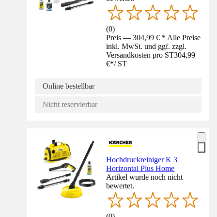
(
0
)
Preis — 304,99 € * Alle Preise
inkl. MwSt. und ggf. zzgl.
Versandkosten pro ST
304,99
€
*
/
ST
Online bestellbar
Nicht reservierbar
Hochdruckreiniger K 3
Horizontal Plus Home
Artikel wurde noch nicht
bewertet.
(
0
)