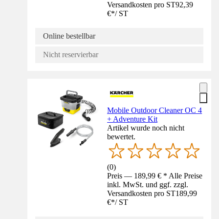
Versandkosten pro ST
92,39
€
*
/
ST
Online bestellbar
Nicht reservierbar
Mobile Outdoor Cleaner OC 4
+ Adventure Kit
Artikel wurde noch nicht
bewertet.
(
0
)
Preis — 189,99 € * Alle Preise
inkl. MwSt. und ggf. zzgl.
Versandkosten pro ST
189,99
€
*
/
ST