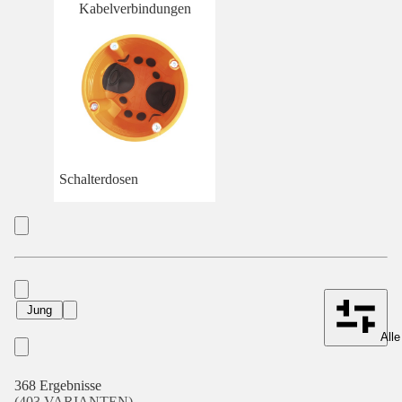
Kabelverbindungen
Schalterdosen
Jung
Alle
368 Ergebnisse
(403 VARIANTEN)