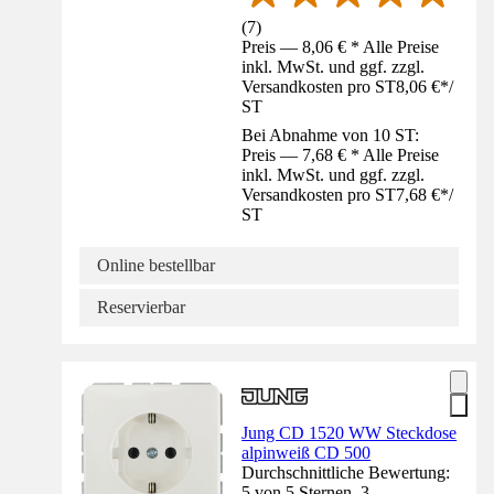
(
7
)
Preis — 8,06 € * Alle Preise
inkl. MwSt. und ggf. zzgl.
Versandkosten pro ST
8,06 €
*
/
ST
Bei Abnahme von 10 ST:
Preis — 7,68 € * Alle Preise
inkl. MwSt. und ggf. zzgl.
Versandkosten pro ST
7,68 €
*
/
ST
Online bestellbar
Reservierbar
Jung CD 1520 WW Steckdose
alpinweiß CD 500
Durchschnittliche Bewertung:
5 von 5 Sternen. 3