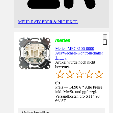
MEHR RATGEBER & PROJEKTE
Merten MEG3106-0000
Aus/Wechsel-Kontrollschalter
1-polig
Artikel wurde noch nicht
bewertet.
(
0
)
Preis — 14,98 € * Alle Preise
inkl. MwSt. und ggf. zzgl.
Versandkosten pro ST
14,98
€
*
/
ST
Online bestellbar