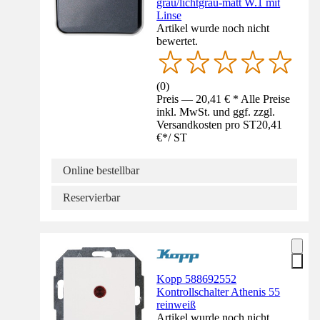
grau/lichtgrau-matt W.1 mit
Linse
Artikel wurde noch nicht
bewertet.
(
0
)
Preis — 20,41 € * Alle Preise
inkl. MwSt. und ggf. zzgl.
Versandkosten pro ST
20,41
€
*
/
ST
Online bestellbar
Reservierbar
Kopp 588692552
Kontrollschalter Athenis 55
reinweiß
Artikel wurde noch nicht