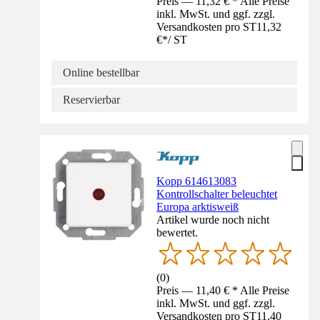
Preis — 11,32 € * Alle Preise
inkl. MwSt. und ggf. zzgl.
Versandkosten pro ST
11,32
€
*
/
ST
Online bestellbar
Reservierbar
Kopp 614613083
Kontrollschalter beleuchtet
Europa arktisweiß
Artikel wurde noch nicht
bewertet.
(
0
)
Preis — 11,40 € * Alle Preise
inkl. MwSt. und ggf. zzgl.
Versandkosten pro ST
11,40