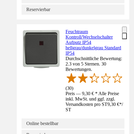
Reservierbar
Feuchtraum
Kontroll/Wechselschalter
Aufputz IP54
hellgrau/dunkelgrau Standard
IP54
Durchschnittliche Bewertung:
2.3 von 5 Sternen. 30
Bewertungen.
(
30
)
Preis — 9,30 € * Alle Preise
inkl. MwSt. und ggf. zzgl.
Versandkosten pro ST
9,30 €
*
/
ST
Online bestellbar