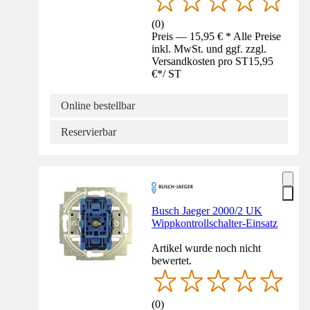
(
0
)
Preis — 15,95 € * Alle Preise
inkl. MwSt. und ggf. zzgl.
Versandkosten pro ST
15,95
€
*
/
ST
Online bestellbar
Reservierbar
Busch Jaeger 2000/2 UK
Wippkontrollschalter-Einsatz
Artikel wurde noch nicht
bewertet.
(
0
)