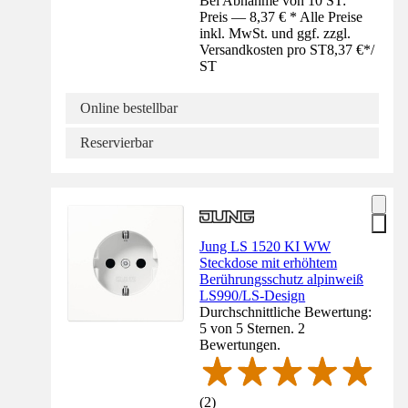
Bei Abnahme von 10 ST:
Preis — 8,37 € * Alle Preise
inkl. MwSt. und ggf. zzgl.
Versandkosten pro ST
8,37 €
*
/
ST
Online bestellbar
Reservierbar
Jung LS 1520 KI WW
Steckdose mit erhöhtem
Berührungsschutz alpinweiß
LS990/LS-Design
Durchschnittliche Bewertung:
5 von 5 Sternen. 2
Bewertungen.
(
2
)