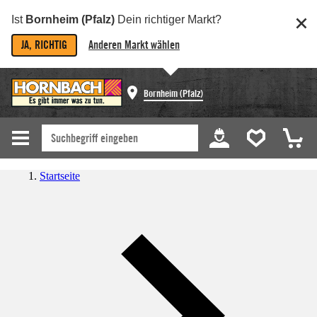
Ist
Bornheim (Pfalz)
Dein richtiger Markt?
JA, RICHTIG
Anderen Markt wählen
Bornheim (Pfalz)
Startseite