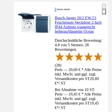
Busch-Jaeger 20/2 EW-53
Feuchtraum Steckdose 2-fach
IP44 Aufputz waagerecht
hellgrau/blaugrün Ocean
Durchschnittliche Bewertung:
4.8 von 5 Sternen. 28
Bewertungen.
(
28
)
Preis — 20,69 € * Alle Preise
inkl. MwSt. und ggf. zzgl.
Versandkosten pro ST
20,69
€
*
/
ST
Bei Abnahme von 10 ST:
Preis — 19,45 € * Alle Preise
inkl. MwSt. und ggf. zzgl.
Versandkosten pro ST
19,45
€
*
/
ST