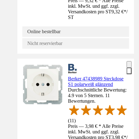
Preis — 9,32 € * Alle Preise
inkl. MwSt. und ggf. zzgl.
Versandkosten pro ST
9,32 €
*
/
ST
Online bestellbar
Nicht reservierbar
Berker 47438989 Steckdose
S1 polarweiß glänzend
Durchschnittliche Bewertung:
4.9 von 5 Sternen. 11
Bewertungen.
(
11
)
Preis — 3,98 € * Alle Preise
inkl. MwSt. und ggf. zzgl.
Versandkosten pro ST
3,98 €
*
/