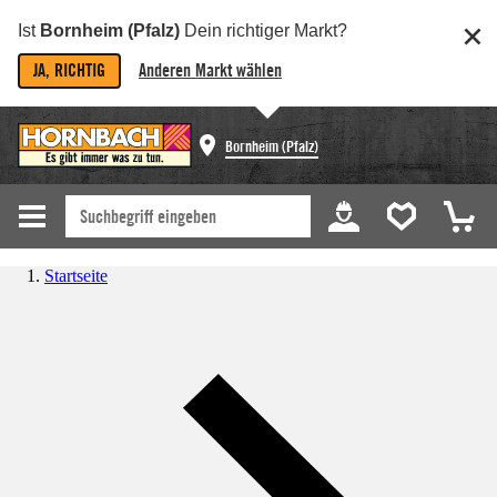
Ist
Bornheim (Pfalz)
Dein richtiger Markt?
JA, RICHTIG
Anderen Markt wählen
Bornheim (Pfalz)
Startseite