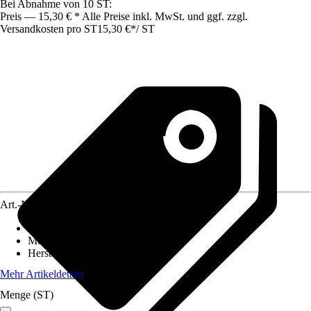
Bei Abnahme von 10 ST:
Preis — 15,30 € * Alle Preise inkl. MwSt. und ggf. zzgl.
Versandkosten pro ST
15,30 €
*
/
ST
Art.-Nr.
5069871
Artikeltyp
:
Schalter
Montageart
:
Unterputz
Herstellerartikelnummer
:
509VU
Mehr Artikeldetails
Menge (ST)