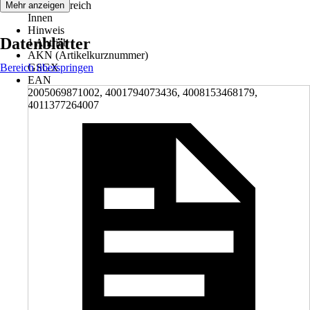
Einsatzbereich
Mehr anzeigen
Innen
Hinweis
Datenblätter
1 Antrieb
AKN (Artikelkurznummer)
Bereich überspringen
GSGX
EAN
2005069871002, 4001794073436, 4008153468179,
4011377264007