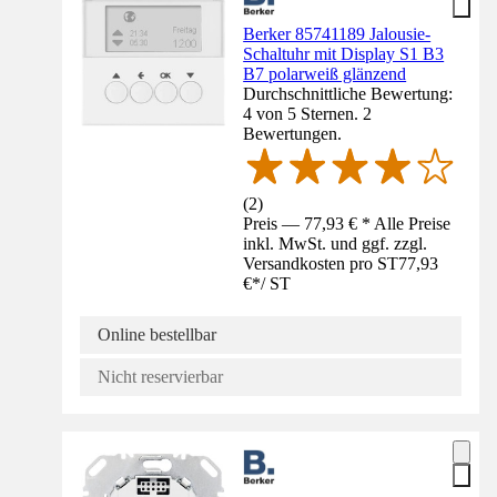
Berker 85741189 Jalousie-
Schaltuhr mit Display S1 B3
B7 polarweiß glänzend
Durchschnittliche Bewertung:
4 von 5 Sternen. 2
Bewertungen.
(
2
)
Preis — 77,93 € * Alle Preise
inkl. MwSt. und ggf. zzgl.
Versandkosten pro ST
77,93
€
*
/
ST
Online bestellbar
Nicht reservierbar