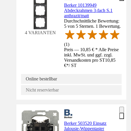
Berker 10139949
Abdeckrahmen 3-fach S.1
anthrazit/matt
Durchschnittliche Bewertung:
5 von 5 Sternen. 1 Bewertung.
4 VARIANTEN
(
1
)
Preis — 10,85 € * Alle Preise
inkl. MwSt. und ggf. zzgl.
Versandkosten pro ST
10,85
€
*
/
ST
Online bestellbar
Nicht reservierbar
Berker 503520 Einsatz
Jalousie-Wippentaster