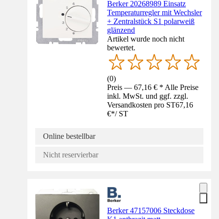
Berker 20268989 Einsatz
Temperaturregler mit Wechsler
+ Zentralstück S1 polarweiß
glänzend
Artikel wurde noch nicht
bewertet.
(
0
)
Preis — 67,16 € * Alle Preise
inkl. MwSt. und ggf. zzgl.
Versandkosten pro ST
67,16
€
*
/
ST
Online bestellbar
Nicht reservierbar
Berker 47157006 Steckdose