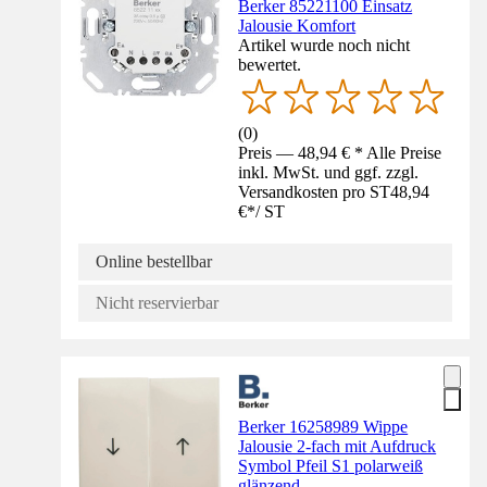
Berker 85221100 Einsatz
Jalousie Komfort
Artikel wurde noch nicht
bewertet.
(
0
)
Preis — 48,94 € * Alle Preise
inkl. MwSt. und ggf. zzgl.
Versandkosten pro ST
48,94
€
*
/
ST
Online bestellbar
Nicht reservierbar
Berker 16258989 Wippe
Jalousie 2-fach mit Aufdruck
Symbol Pfeil S1 polarweiß
glänzend