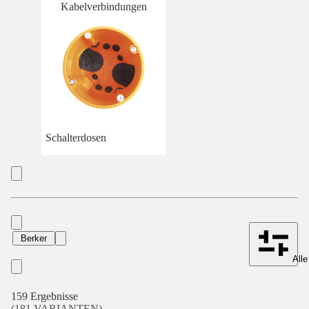
Kabelverbindungen
Schalterdosen
Berker
Alle
159 Ergebnisse
(181 VARIANTEN)