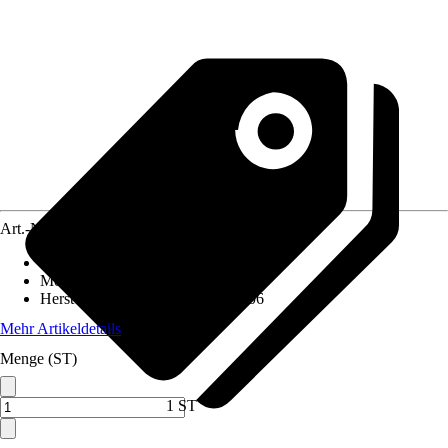
Art.-Nr.
10578037
Artikeltyp
:
Steckdose
Montageart
:
Unterputz
Herstellerartikelnummer
:
47231606
Mehr Artikeldetails
Menge (ST)
1 ST