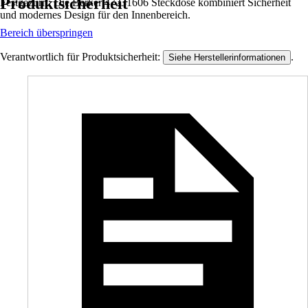
Produktsicherheit
Festgezurrt: Die Berker 47231606 Steckdose kombiniert Sicherheit
und modernes Design für den Innenbereich.
Bereich überspringen
Verantwortlich für Produktsicherheit:
.
Siehe Herstellerinformationen