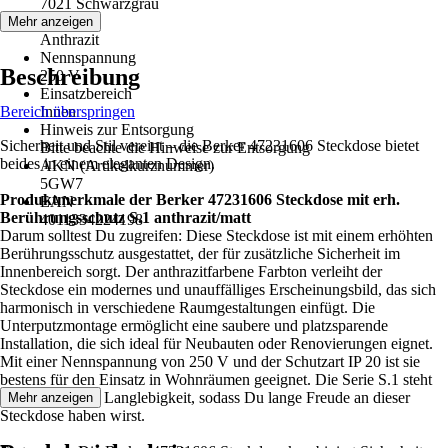
7021 Schwarzgrau
Farbton
Mehr anzeigen
Anthrazit
Nennspannung
Beschreibung
250 V
Einsatzbereich
Bereich überspringen
Innen
Hinweis zur Entsorgung
Sicherheit und Stil vereint – die Berker 47231606 Steckdose bietet
Bitte beachte die Hinweise zur Entsorgung
beides in einem eleganten Design.
AKN (Artikelkurznummer)
5GW7
Produktmerkmale der Berker 47231606 Steckdose mit erh.
EAN
Berührungsschutz S.1 anthrazit/matt
4011334224198
Darum solltest Du zugreifen: Diese Steckdose ist mit einem erhöhten
Berührungsschutz ausgestattet, der für zusätzliche Sicherheit im
Innenbereich sorgt. Der anthrazitfarbene Farbton verleiht der
Steckdose ein modernes und unauffälliges Erscheinungsbild, das sich
harmonisch in verschiedene Raumgestaltungen einfügt. Die
Unterputzmontage ermöglicht eine saubere und platzsparende
Installation, die sich ideal für Neubauten oder Renovierungen eignet.
Mit einer Nennspannung von 250 V und der Schutzart IP 20 ist sie
bestens für den Einsatz in Wohnräumen geeignet. Die Serie S.1 steht
für Qualität und Langlebigkeit, sodass Du lange Freude an dieser
Mehr anzeigen
Steckdose haben wirst.