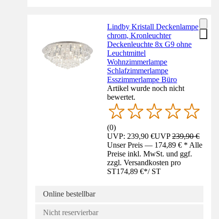
Lindby Kristall Deckenlampe
chrom, Kronleuchter
Deckenleuchte 8x G9 ohne
Leuchtmittel
Wohnzimmerlampe
Schlafzimmerlampe
Esszimmerlampe Büro
Artikel wurde noch nicht
bewertet.
(
0
)
UVP: 239,90 €
UVP
239,90 €
Unser Preis — 174,89 € * Alle
Preise inkl. MwSt. und ggf.
zzgl. Versandkosten pro
ST
174,89 €
*
/
ST
Online bestellbar
Nicht reservierbar