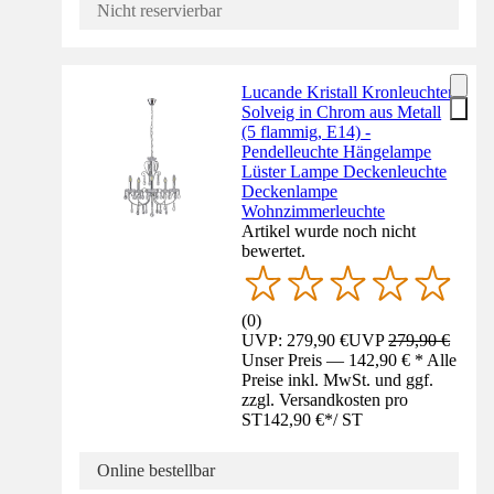
Nicht reservierbar
Lucande Kristall Kronleuchter
Solveig in Chrom aus Metall
(5 flammig, E14) -
Pendelleuchte Hängelampe
Lüster Lampe Deckenleuchte
Deckenlampe
Wohnzimmerleuchte
Artikel wurde noch nicht
bewertet.
(
0
)
UVP: 279,90 €
UVP
279,90 €
Unser Preis — 142,90 € * Alle
Preise inkl. MwSt. und ggf.
zzgl. Versandkosten pro
ST
142,90 €
*
/
ST
Online bestellbar