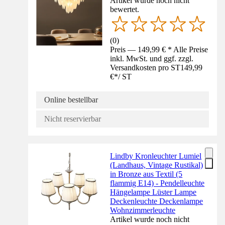
Artikel wurde noch nicht
bewertet.
(
0
)
Preis — 149,99 € * Alle Preise
inkl. MwSt. und ggf. zzgl.
Versandkosten pro ST
149,99
€
*
/
ST
Online bestellbar
Nicht reservierbar
Lindby Kronleuchter Lumiel
(Landhaus, Vintage Rustikal)
in Bronze aus Textil (5
flammig E14) - Pendelleuchte
Hängelampe Lüster Lampe
Deckenleuchte Deckenlampe
Wohnzimmerleuchte
Artikel wurde noch nicht