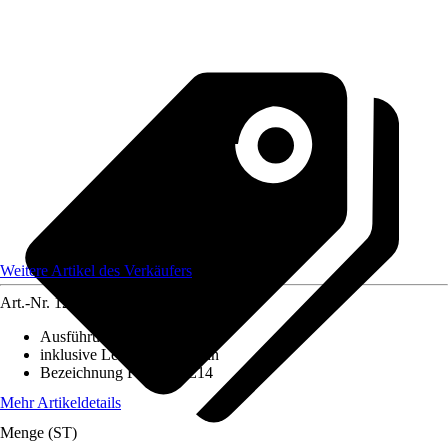
Weitere Artikel des Verkäufers
Art.-Nr.
12171899
Ausführung
:
Kronleuchter
inklusive Leuchtmittel
:
Nein
Bezeichnung Fassung
:
E14
Mehr Artikeldetails
Menge (ST)