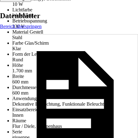
10 W
Lichtfarbe
Datenblätter
Warmweiß
Betriebsspannung
Bereich überspringen
230 V
Material Gestell
Stahl
Farbe Glas/Schirm
Klar
Form der Leuchte
Rund
Höhe
1.700 mm
Breite
600 mm
Durchmesser
600 mm
Anwendung
Dekorative Beleuchtung, Funktionale Beleuchtung
Einsatzbereich
Innen
Räume
Flur / Diele, Treppenhaus
Serie
giuseppe