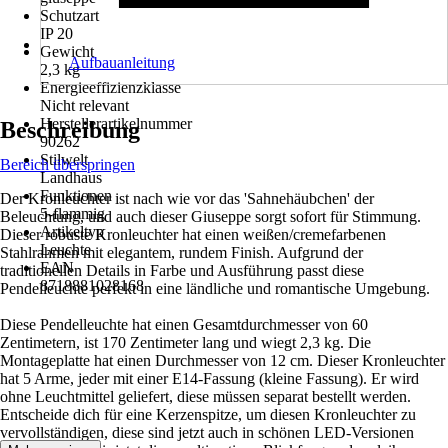
Schutzart
IP 20
Gewicht
Aufbauanleitung
2,3 kg
Energieeffizienzklasse
Nicht relevant
Herstellerartikelnummer
Beschreibung
90262
Stilwelt
Bereich überspringen
Landhaus
Funktionen
Der Kronleuchter ist nach wie vor das 'Sahnehäubchen' der
5-flammig
Beleuchtung, und auch dieser Giuseppe sorgt sofort für Stimmung.
Artikeltyp
Dieser robuste Kronleuchter hat einen weißen/cremefarbenen
Leuchte
Stahlrahmen mit elegantem, rundem Finish. Aufgrund der
EAN
traditionellen Details in Farbe und Ausführung passt diese
8718881028168
Pendelleuchte perfekt in eine ländliche und romantische Umgebung.
Diese Pendelleuchte hat einen Gesamtdurchmesser von 60
Zentimetern, ist 170 Zentimeter lang und wiegt 2,3 kg. Die
Montageplatte hat einen Durchmesser von 12 cm. Dieser Kronleuchter
hat 5 Arme, jeder mit einer E14-Fassung (kleine Fassung). Er wird
ohne Leuchtmittel geliefert, diese müssen separat bestellt werden.
Entscheide dich für eine Kerzenspitze, um diesen Kronleuchter zu
vervollständigen, diese sind jetzt auch in schönen LED-Versionen