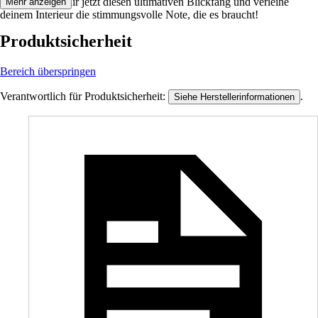
erhältlich. Hol dir jetzt diesen ultimativen Blickfang und verleihe
Mehr anzeigen
deinem Interieur die stimmungsvolle Note, die es braucht!
Produktsicherheit
Bereich überspringen
Verantwortlich für Produktsicherheit:
.
Siehe Herstellerinformationen