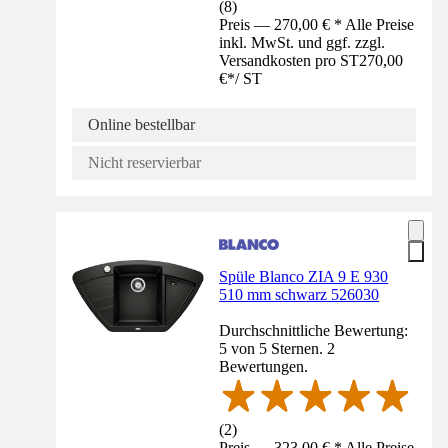
(
8
)
Preis — 270,00 € * Alle Preise
inkl. MwSt. und ggf. zzgl.
Versandkosten pro ST
270,00
€
*
/
ST
Online bestellbar
Nicht reservierbar
Spüle Blanco ZIA 9 E 930
510 mm schwarz 526030
Durchschnittliche Bewertung:
5 von 5 Sternen. 2
Bewertungen.
(
2
)
Preis — 323,00 € * Alle Preise