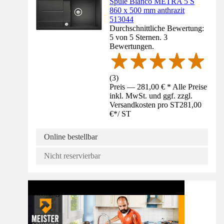
Spüle Blanco METRA 5 S
860 x 500 mm anthrazit
513044
Durchschnittliche Bewertung:
5 von 5 Sternen. 3
Bewertungen.
(
3
)
Preis — 281,00 € * Alle Preise
inkl. MwSt. und ggf. zzgl.
Versandkosten pro ST
281,00
€
*
/
ST
Online bestellbar
Nicht reservierbar
Anleitung