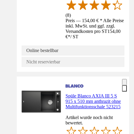
(
8
)
Preis — 154,00 € * Alle Preise
inkl. MwSt. und ggf. zzgl.
Versandkosten pro ST
154,00
€
*
/
ST
Online bestellbar
Nicht reservierbar
Spüle Blanco AXIA III 5 S
915 x 510 mm anthrazit ohne
Multifunktionsschale 523215
Artikel wurde noch nicht
bewertet.