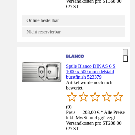
Versandkosten pro ST
368,00
€
*
/
ST
Online bestellbar
Nicht reservierbar
Spüle Blanco DINAS 6 S
1000 x 500 mm edelstahl
bürstfinish 523379
Artikel wurde noch nicht
bewertet.
(
0
)
Preis — 208,00 € * Alle Preise
inkl. MwSt. und ggf. zzgl.
Versandkosten pro ST
208,00
€
*
/
ST