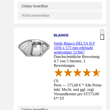
Online bestellbar
Nicht reservierbar
Spüle Blanco DELTA II-F
1056 x 575 mm edelstahl
seidenglanz 523667
Durchschnittliche Bewertung:
4.7 von 5 Sternen. 3
Bewertungen.
(
3
)
Preis — 575,00 € * Alle Preise
inkl. MwSt. und ggf. zzgl.
Versandkosten pro ST
575,00
€
*
/
ST
Online bestellbar