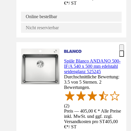
€
*
/
ST
Online bestellbar
Nicht reservierbar
Spüle Blanco ANDANO 500-
IF/A 540 x 500 mm edelstahl
seidenglanz 525245
Durchschnittliche Bewertung:
3.5 von 5 Sternen. 2
Bewertungen.
(
2
)
Preis — 405,00 € * Alle Preise
inkl. MwSt. und ggf. zzgl.
Versandkosten pro ST
405,00
€
*
/
ST