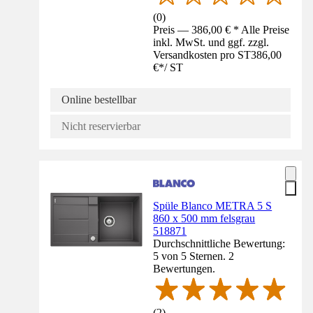
(
0
)
Preis — 386,00 € * Alle Preise
inkl. MwSt. und ggf. zzgl.
Versandkosten pro ST
386,00
€
*
/
ST
Online bestellbar
Nicht reservierbar
Spüle Blanco METRA 5 S
860 x 500 mm felsgrau
518871
Durchschnittliche Bewertung:
5 von 5 Sternen. 2
Bewertungen.
(
2
)