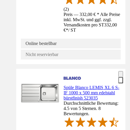
(
2
)
Preis — 332,00 € * Alle Preise
inkl. MwSt. und ggf. zzgl.
Versandkosten pro ST
332,00
€
*
/
ST
Online bestellbar
Nicht reservierbar
Spüle Blanco LEMIS XL 6 S-
IF 1000 x 500 mm edelstahl
bürstfinish 523035
Durchschnittliche Bewertung:
4.5 von 5 Sternen. 8
Bewertungen.