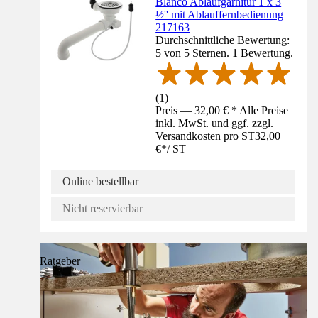
Blanco Ablaufgarnitur 1 x 3
½'' mit Ablauffernbedienung
217163
Durchschnittliche Bewertung:
5 von 5 Sternen. 1 Bewertung.
(
1
)
Preis — 32,00 € * Alle Preise
inkl. MwSt. und ggf. zzgl.
Versandkosten pro ST
32,00
€
*
/
ST
Online bestellbar
Nicht reservierbar
Ratgeber