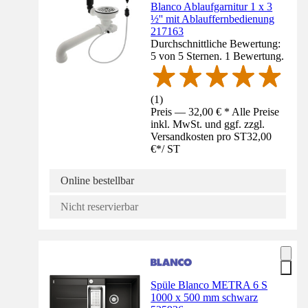
Blanco Ablaufgarnitur 1 x 3
½'' mit Ablauffernbedienung
217163
Durchschnittliche Bewertung:
5 von 5 Sternen. 1 Bewertung.
(
1
)
Preis — 32,00 € * Alle Preise
inkl. MwSt. und ggf. zzgl.
Versandkosten pro ST
32,00
€
*
/
ST
Online bestellbar
Nicht reservierbar
Spüle Blanco METRA 6 S
1000 x 500 mm schwarz