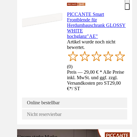
PICCANTE Smart
Frontblende für
Herdumbauschrank GLOSSY
WHITE
hochglanz"AE"
Artikel wurde noch nicht
bewertet.
(
0
)
Preis — 29,00 € * Alle Preise
inkl. MwSt. und ggf. zzgl.
Versandkosten pro ST
29,00
€
*
/
ST
Online bestellbar
Nicht reservierbar
Unsere starke Marke