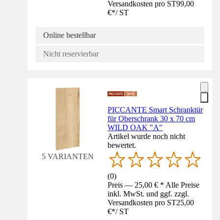
Versandkosten pro ST
99,00
€
*
/
ST
Online bestellbar
Nicht reservierbar
PICCANTE Smart Schranktür
für Oberschrank 30 x 70 cm
WILD OAK "A"
Artikel wurde noch nicht
bewertet.
5 VARIANTEN
(
0
)
Preis — 25,00 € * Alle Preise
inkl. MwSt. und ggf. zzgl.
Versandkosten pro ST
25,00
€
*
/
ST