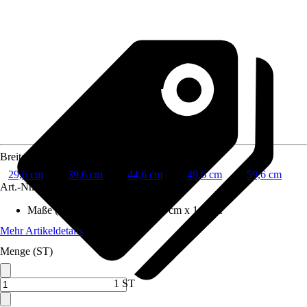
Breite
29,6 cm
39,6 cm
44,6 cm
49,6 cm
59,6 cm
Art.-Nr.
12487857
Maße (BxHxT)
:
29.6 cm x 70.0 cm x 1.6 cm
Mehr Artikeldetails
Menge (ST)
1 ST