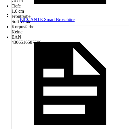
70 cm
Tiefe
1,6 cm
Frontfarbe
PICCANTE Smart Broschüre
Soft White
Korpusfarbe
Keine
EAN
4306516587506