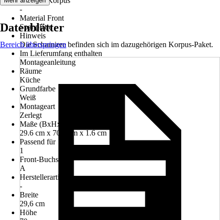
Material Korpus
Mehr anzeigen
-
Material Front
Datenblätter
Spanplatte
Hinweis
Bereich überspringen
Die Scharniere befinden sich im dazugehörigen Korpus-Paket.
Im Lieferumfang enthalten
Montageanleitung
Räume
Küche
Grundfarbe
Weiß
Montageart
Zerlegt
Maße (BxHxT)
29.6 cm x 70.0 cm x 1.6 cm
Passend für
1
Front-Buchstabe
A
Herstellerartikelnummer
-
Breite
29,6 cm
Höhe