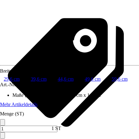
Breite
29,6 cm
39,6 cm
44,6 cm
49,6 cm
59,6 cm
Art.-Nr.
12487758
Maße (BxHxT)
:
29.6 cm x 70.0 cm x 1.6 cm
Mehr Artikeldetails
Menge (ST)
1 ST