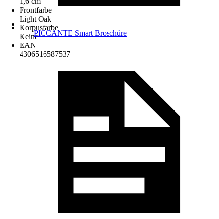
1,6 cm
Frontfarbe
Light Oak
Korpusfarbe
PICCANTE Smart Broschüre
Keine
EAN
4306516587537