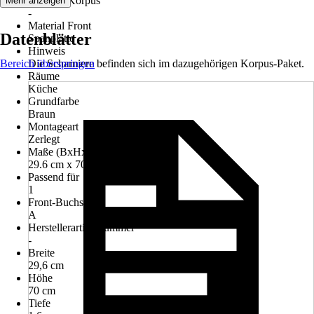
Material Korpus
Mehr anzeigen
-
Material Front
Datenblätter
Spanplatte
Hinweis
Bereich überspringen
Die Scharniere befinden sich im dazugehörigen Korpus-Paket.
Räume
Küche
Grundfarbe
Braun
Montageart
Zerlegt
Maße (BxHxT)
29.6 cm x 70.0 cm x 1.6 cm
Passend für
1
Front-Buchstabe
A
Herstellerartikelnummer
-
Breite
29,6 cm
Höhe
70 cm
Tiefe