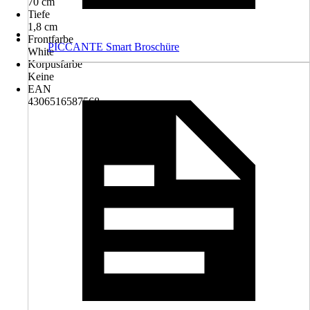
70 cm
Tiefe
1,8 cm
Frontfarbe
PICCANTE Smart Broschüre
White
Korpusfarbe
Keine
EAN
4306516587568