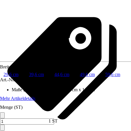
Breite
29,6 cm
39,6 cm
44,6 cm
49,6 cm
59,6 cm
Art.-Nr.
12487782
Maße (BxHxT)
:
29.6 cm x 70.0 cm x 1.8 cm
Mehr Artikeldetails
Menge (ST)
1 ST