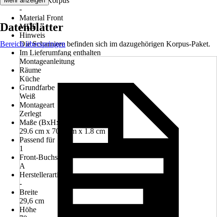
Material Korpus
Mehr anzeigen
-
Material Front
Datenblätter
MDF
Hinweis
Bereich überspringen
Die Scharniere befinden sich im dazugehörigen Korpus-Paket.
Im Lieferumfang enthalten
Montageanleitung
Räume
Küche
Grundfarbe
Weiß
Montageart
Zerlegt
Maße (BxHxT)
29.6 cm x 70.0 cm x 1.8 cm
Passend für
1
Front-Buchstabe
A
Herstellerartikelnummer
-
Breite
29,6 cm
Höhe