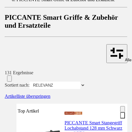
PICCANTE Smart Griffe & Zubehör
und Ersatzteile
Alle
131 Ergebnisse
Sortiert nach:
Artikelliste überspringen
Top Artikel
PICCANTE Smart Stangegriff
Lochabstand 128 mm Schwarz