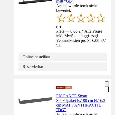
matt "GB"
Artikel wurde noch nicht
bewertet.
(
0
)
Preis — 6,00 € * Alle Preise
inkl. MwSt. und ggf. zzgl.
Versandkosten pro ST
6,00 €
*
/
ST
Online bestellbar
Reservierbar
PICCANTE Smart
Sockelpaket B:180 cm H:16,3
cm MATT ANTHRACITE
"DG"
Artikel wurde noch nicht