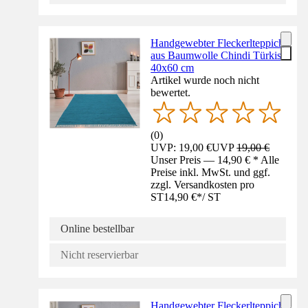
Handgewebter Fleckerlteppich
aus Baumwolle Chindi Türkis
40x60 cm
Artikel wurde noch nicht
bewertet.
(
0
)
UVP: 19,00 €
UVP
19,00 €
Unser Preis — 14,90 € * Alle
Preise inkl. MwSt. und ggf.
zzgl. Versandkosten pro
ST
14,90 €
*
/
ST
Online bestellbar
Nicht reservierbar
Handgewebter Fleckerlteppich