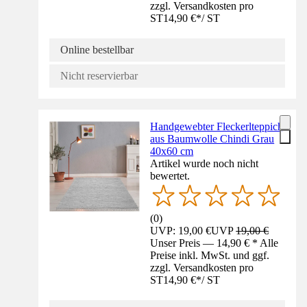
zzgl. Versandkosten pro
ST
14,90 €
*
/
ST
Online bestellbar
Nicht reservierbar
Handgewebter Fleckerlteppich
aus Baumwolle Chindi Grau
40x60 cm
Artikel wurde noch nicht
bewertet.
(
0
)
UVP: 19,00 €
UVP
19,00 €
Unser Preis — 14,90 € * Alle
Preise inkl. MwSt. und ggf.
zzgl. Versandkosten pro
ST
14,90 €
*
/
ST