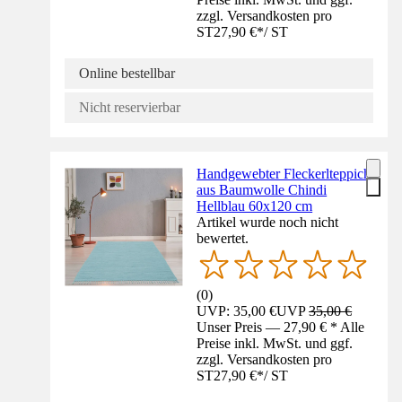
zzgl. Versandkosten pro
ST
27,90 €
*
/
ST
Online bestellbar
Nicht reservierbar
Handgewebter Fleckerlteppich
aus Baumwolle Chindi
Hellblau 60x120 cm
Artikel wurde noch nicht
bewertet.
(
0
)
UVP: 35,00 €
UVP
35,00 €
Unser Preis — 27,90 € * Alle
Preise inkl. MwSt. und ggf.
zzgl. Versandkosten pro
ST
27,90 €
*
/
ST