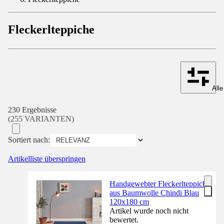
Fleckerlteppiche
Alle
230 Ergebnisse
(255 VARIANTEN)
Sortiert nach:
Artikelliste überspringen
Handgewebter Fleckerlteppich
aus Baumwolle Chindi Blau
120x180 cm
Artikel wurde noch nicht
bewertet.