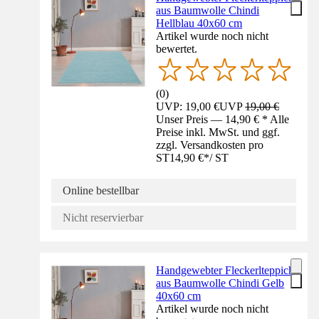
aus Baumwolle Chindi
Hellblau 40x60 cm
Artikel wurde noch nicht
bewertet.
(
0
)
UVP: 19,00 €
UVP
19,00 €
Unser Preis — 14,90 € * Alle
Preise inkl. MwSt. und ggf.
zzgl. Versandkosten pro
ST
14,90 €
*
/
ST
Online bestellbar
Nicht reservierbar
Handgewebter Fleckerlteppich
aus Baumwolle Chindi Gelb
40x60 cm
Artikel wurde noch nicht