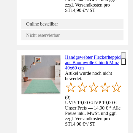
zzgl. Versandkosten pro
ST
14,90 €
*
/
ST
Online bestellbar
Nicht reservierbar
Handgewebter Fleckerlteppich
aus Baumwolle Chindi Minz
40x60 cm
Artikel wurde noch nicht
bewertet.
(
0
)
UVP: 19,00 €
UVP
19,00 €
Unser Preis — 14,90 € * Alle
Preise inkl. MwSt. und ggf.
zzgl. Versandkosten pro
ST
14,90 €
*
/
ST