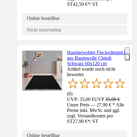
ST
42,50 €
*
/
ST
Online bestellbar
Nicht reservierbar
Handgewebter Fleckerlteppich
aus Baumwolle Chindi
Schwarz 60x120 cm
Artikel wurde noch nicht
bewertet.
(
0
)
UVP: 35,00 €
UVP
35,00 €
Unser Preis — 27,90 € * Alle
Preise inkl. MwSt. und ggf.
zzgl. Versandkosten pro
ST
27,90 €
*
/
ST
Online bestellbar