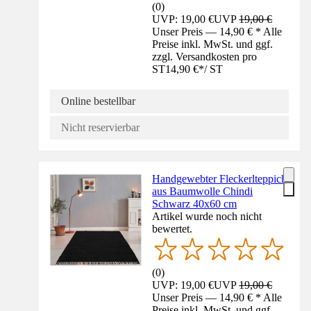
(
0
)
UVP: 19,00 €
UVP
19,00 €
Unser Preis — 14,90 € * Alle
Preise inkl. MwSt. und ggf.
zzgl. Versandkosten pro
ST
14,90 €
*
/
ST
Online bestellbar
Nicht reservierbar
Handgewebter Fleckerlteppich
aus Baumwolle Chindi
Schwarz 40x60 cm
Artikel wurde noch nicht
bewertet.
(
0
)
UVP: 19,00 €
UVP
19,00 €
Unser Preis — 14,90 € * Alle
Preise inkl. MwSt. und ggf.