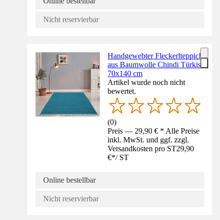
Online bestellbar
Nicht reservierbar
Handgewebter Fleckerlteppich
aus Baumwolle Chindi Türkis
70x140 cm
Artikel wurde noch nicht
bewertet.
(
0
)
Preis — 29,90 € * Alle Preise
inkl. MwSt. und ggf. zzgl.
Versandkosten pro ST
29,90
€
*
/
ST
Online bestellbar
Nicht reservierbar