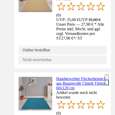
(
0
)
UVP: 35,00 €
UVP
35,00 €
Unser Preis — 27,90 € * Alle
Preise inkl. MwSt. und ggf.
zzgl. Versandkosten pro
ST
27,90 €
*
/
ST
Online bestellbar
Nicht reservierbar
Handgewebter Fleckerlteppich
aus Baumwolle Chindi Türkis
60x120 cm
Artikel wurde noch nicht
bewertet.
(
0
)