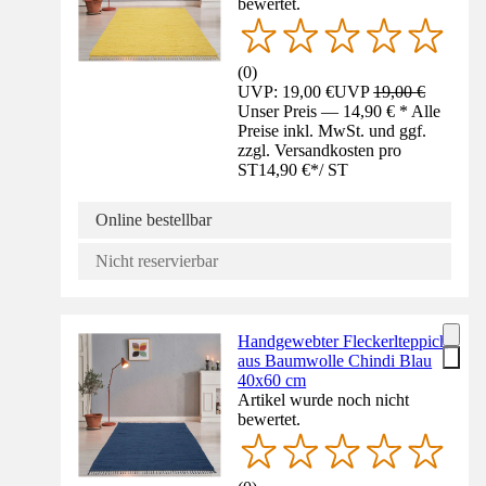
bewertet.
(
0
)
UVP: 19,00 €
UVP
19,00 €
Unser Preis — 14,90 € * Alle
Preise inkl. MwSt. und ggf.
zzgl. Versandkosten pro
ST
14,90 €
*
/
ST
Online bestellbar
Nicht reservierbar
Handgewebter Fleckerlteppich
aus Baumwolle Chindi Blau
40x60 cm
Artikel wurde noch nicht
bewertet.