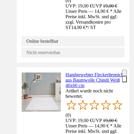
(
0
)
UVP: 19,00 €
UVP
19,00 €
Unser Preis — 14,90 € * Alle
Preise inkl. MwSt. und ggf.
zzgl. Versandkosten pro
ST
14,90 €
*
/
ST
Online bestellbar
Nicht reservierbar
Handgewebter Fleckerlteppich
aus Baumwolle Chindi Weiß
40x60 cm
Artikel wurde noch nicht
bewertet.
(
0
)
UVP: 19,00 €
UVP
19,00 €
Unser Preis — 14,90 € * Alle
Preise inkl. MwSt. und ggf.