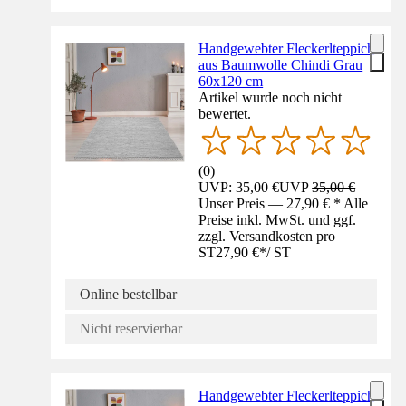
Handgewebter Fleckerlteppich
aus Baumwolle Chindi Grau
60x120 cm
Artikel wurde noch nicht
bewertet.
(
0
)
UVP: 35,00 €
UVP
35,00 €
Unser Preis — 27,90 € * Alle
Preise inkl. MwSt. und ggf.
zzgl. Versandkosten pro
ST
27,90 €
*
/
ST
Online bestellbar
Nicht reservierbar
Handgewebter Fleckerlteppich