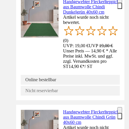
Handgewebter Fleckerlteppich
aus Baumwolle Chindi
Dunkelgrün 40x60 cm
Artikel wurde noch nicht
bewertet.
(
0
)
UVP: 19,00 €
UVP
19,00 €
Unser Preis — 14,90 € * Alle
Preise inkl. MwSt. und ggf.
zzgl. Versandkosten pro
ST
14,90 €
*
/
ST
Online bestellbar
Nicht reservierbar
Handgewebter Fleckerlteppich
aus Baumwolle Chindi Grün
40x60 cm
Artikel wurde noch nicht