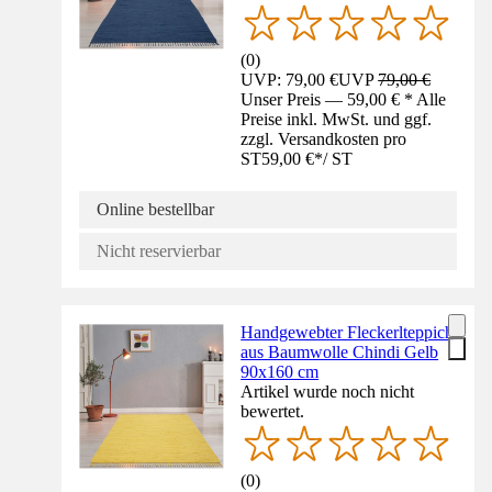
(
0
)
UVP: 79,00 €
UVP
79,00 €
Unser Preis — 59,00 € * Alle
Preise inkl. MwSt. und ggf.
zzgl. Versandkosten pro
ST
59,00 €
*
/
ST
Online bestellbar
Nicht reservierbar
Handgewebter Fleckerlteppich
aus Baumwolle Chindi Gelb
90x160 cm
Artikel wurde noch nicht
bewertet.
(
0
)