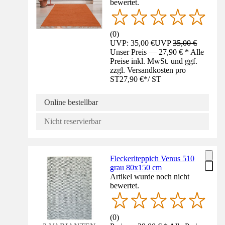
bewertet.
(
0
)
UVP: 35,00 €
UVP
35,00 €
Unser Preis — 27,90 € * Alle
Preise inkl. MwSt. und ggf.
zzgl. Versandkosten pro
ST
27,90 €
*
/
ST
Online bestellbar
Nicht reservierbar
Fleckerlteppich Venus 510
grau 80x150 cm
Artikel wurde noch nicht
bewertet.
(
0
)