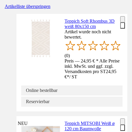
Artikelliste überspringen
Teppich Soft Rhombus 3D
weiß 80x150 cm
Artikel wurde noch nicht
bewertet.
(
0
)
Preis — 24,95 € * Alle Preise
inkl. MwSt. und ggf. zzgl.
Versandkosten pro ST
24,95
€
*
/
ST
Online bestellbar
Reservierbar
NEU
Teppich MITSOBI Weiß ø
120 cm Baumwolle