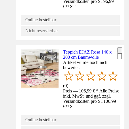
Versandkosten pro ST
96,99
€
*
/
ST
Online bestellbar
Nicht reservierbar
Teppich EJAZ Rosa 140 x
200 cm Baumwolle
Artikel wurde noch nicht
bewertet.
(
0
)
Preis — 106,99 € * Alle Preise
inkl. MwSt. und ggf. zzgl.
Versandkosten pro ST
106,99
€
*
/
ST
Online bestellbar