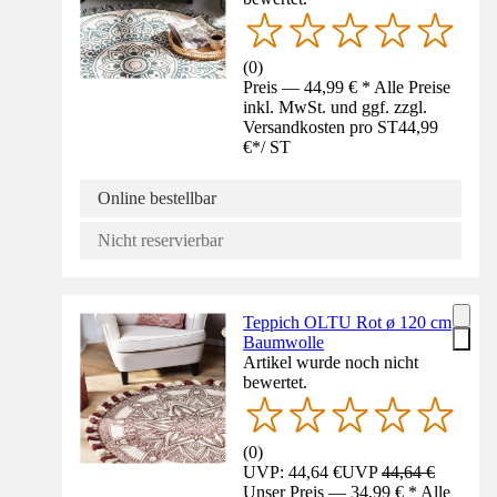
(
0
)
Preis — 44,99 € * Alle Preise
inkl. MwSt. und ggf. zzgl.
Versandkosten pro ST
44,99
€
*
/
ST
Online bestellbar
Nicht reservierbar
Teppich OLTU Rot ø 120 cm
Baumwolle
Artikel wurde noch nicht
bewertet.
(
0
)
UVP: 44,64 €
UVP
44,64 €
Unser Preis — 34,99 € * Alle