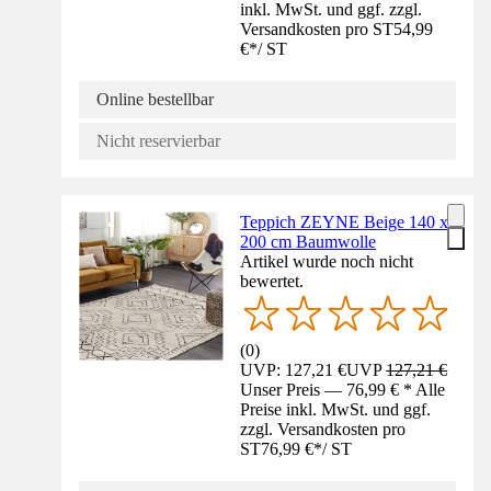
inkl. MwSt. und ggf. zzgl.
Versandkosten pro ST
54,99
€
*
/
ST
Online bestellbar
Nicht reservierbar
Teppich ZEYNE Beige 140 x
200 cm Baumwolle
Artikel wurde noch nicht
bewertet.
(
0
)
UVP: 127,21 €
UVP
127,21 €
Unser Preis — 76,99 € * Alle
Preise inkl. MwSt. und ggf.
zzgl. Versandkosten pro
ST
76,99 €
*
/
ST