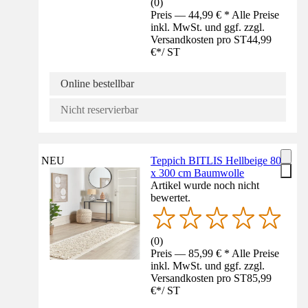
(
0
)
Preis — 44,99 € * Alle Preise
inkl. MwSt. und ggf. zzgl.
Versandkosten pro ST
44,99
€
*
/
ST
Online bestellbar
Nicht reservierbar
NEU
Teppich BITLIS Hellbeige 80
x 300 cm Baumwolle
Artikel wurde noch nicht
bewertet.
(
0
)
Preis — 85,99 € * Alle Preise
inkl. MwSt. und ggf. zzgl.
Versandkosten pro ST
85,99
€
*
/
ST