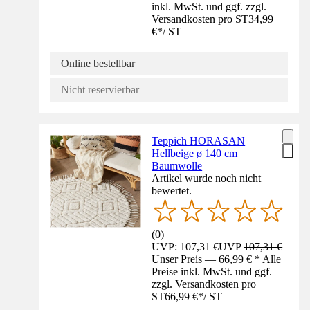
inkl. MwSt. und ggf. zzgl.
Versandkosten pro ST
34,99
€
*
/
ST
Online bestellbar
Nicht reservierbar
Teppich HORASAN
Hellbeige ø 140 cm
Baumwolle
Artikel wurde noch nicht
bewertet.
(
0
)
UVP: 107,31 €
UVP
107,31 €
Unser Preis — 66,99 € * Alle
Preise inkl. MwSt. und ggf.
zzgl. Versandkosten pro
ST
66,99 €
*
/
ST