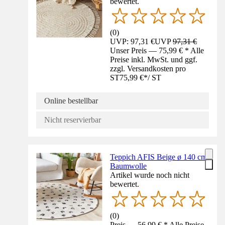
bewertet.
(
0
)
UVP: 97,31 €
UVP
97,31 €
Unser Preis — 75,99 € * Alle
Preise inkl. MwSt. und ggf.
zzgl. Versandkosten pro
ST
75,99 €
*
/
ST
Online bestellbar
Nicht reservierbar
Teppich AFIS Beige ø 140 cm
Baumwolle
Artikel wurde noch nicht
bewertet.
(
0
)
Preis — 56,99 € * Alle Preise