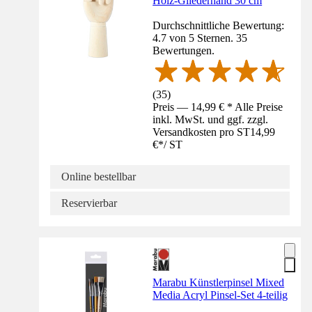
Holz-Gliederhand 30 cm
Durchschnittliche Bewertung:
4.7 von 5 Sternen. 35
Bewertungen.
(
35
)
Preis — 14,99 € * Alle Preise
inkl. MwSt. und ggf. zzgl.
Versandkosten pro ST
14,99
€
*
/
ST
Online bestellbar
Reservierbar
Marabu Künstlerpinsel Mixed
Media Acryl Pinsel-Set 4-teilig