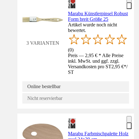
Marabu Künstlerpinsel Robust
Form breit Größe 25
Artikel wurde noch nicht
bewertet.
3 VARIANTEN
(
0
)
Preis — 2,95 € * Alle Preise
inkl. MwSt. und ggf. zzgl.
Versandkosten pro ST
2,95 €
*
/
ST
Online bestellbar
Nicht reservierbar
Marabu Farbmischpalette Holz