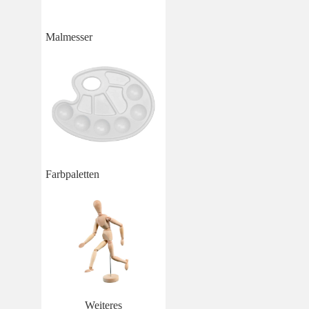
Malmesser
Farbpaletten
Weiteres