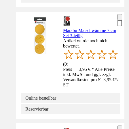
Marabu Malschwämme 7 cm
Set 3-teilig
Artikel wurde noch nicht
bewertet.
(
0
)
Preis — 3,95 € * Alle Preise
inkl. MwSt. und ggf. zzgl.
Versandkosten pro ST
3,95 €
*
/
ST
Online bestellbar
Reservierbar