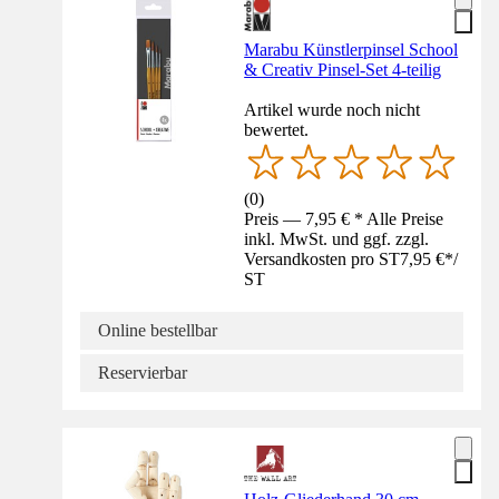
Marabu Künstlerpinsel School
& Creativ Pinsel-Set 4-teilig
Artikel wurde noch nicht
bewertet.
(
0
)
Preis — 7,95 € * Alle Preise
inkl. MwSt. und ggf. zzgl.
Versandkosten pro ST
7,95 €
*
/
ST
Online bestellbar
Reservierbar