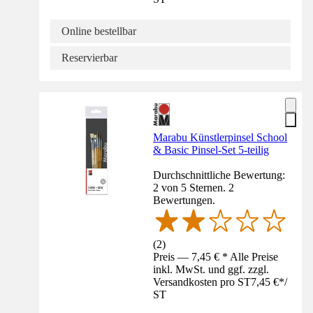
Online bestellbar
Reservierbar
Marabu Künstlerpinsel School
& Basic Pinsel-Set 5-teilig
Durchschnittliche Bewertung:
2 von 5 Sternen. 2
Bewertungen.
(
2
)
Preis — 7,45 € * Alle Preise
inkl. MwSt. und ggf. zzgl.
Versandkosten pro ST
7,45 €
*
/
ST