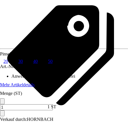
Pinselgröße
20
30
40
50
Art.-Nr.
6144372
Anwendungsbereich
:
Kunstmalerei
Mehr Artikeldetails
Menge (ST)
1 ST
Verkauf durch:
HORNBACH