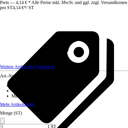
Preis — 4,14 € * Alle Preise inkl. MwSt. und ggf. zzgl. Versandkosten
pro ST
4,14 €
*
/
ST
Weitere Artikel des Verkäufers
Art.-Nr.
12207303
Artikeltyp
:
Bastelmaterial
Grundfarbe
:
Farblos
Material
:
Pappe
Mehr Artikeldetails
Menge (ST)
1 ST