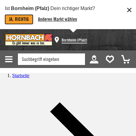
Ist
Bornheim (Pfalz)
Dein richtiger Markt?
JA, RICHTIG
Anderen Markt wählen
Bornheim (Pfalz)
Startseite