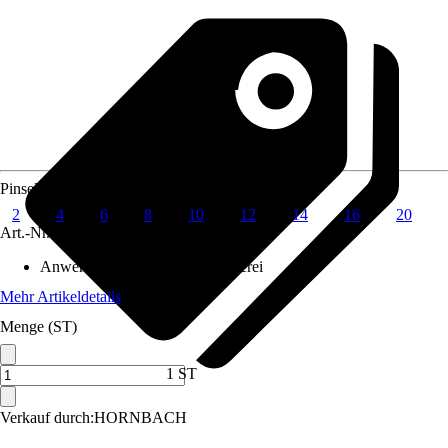
Pinselgröße
2
4
6
8
10
12
14
16
20
Art.-Nr.
6144317
Anwendungsbereich
:
Kunstmalerei
Mehr Artikeldetails
Menge (ST)
1 ST
Verkauf durch:
HORNBACH