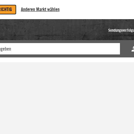
RICHTIG
Anderen Markt wählen
Sendungsverfolg