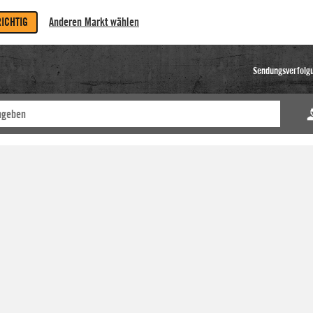
RICHTIG
Anderen Markt wählen
Sendungsverfolg