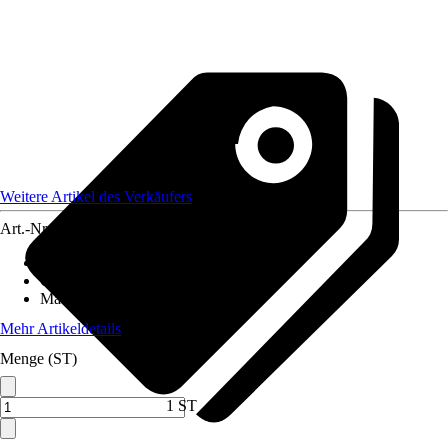
Weitere Artikel des Verkäufers
Art.-Nr.
12207307
Artikeltyp
:
Bastelmaterial
Grundfarbe
:
Farblos
Material
:
Pappe
Mehr Artikeldetails
Menge (ST)
1 ST