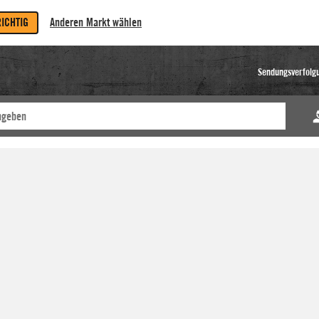
RICHTIG
Anderen Markt wählen
Sendungsverfolg