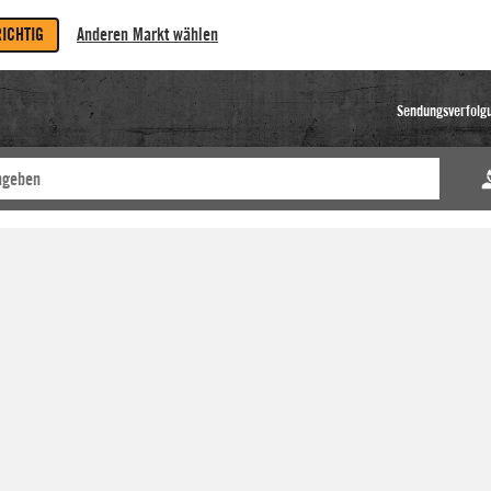
RICHTIG
Anderen Markt wählen
Sendungsverfolg