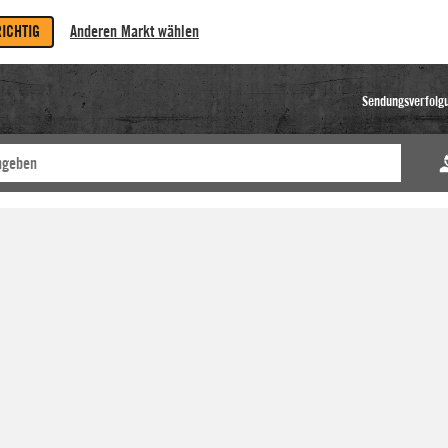
RICHTIG
Anderen Markt wählen
Sendungsverfolg