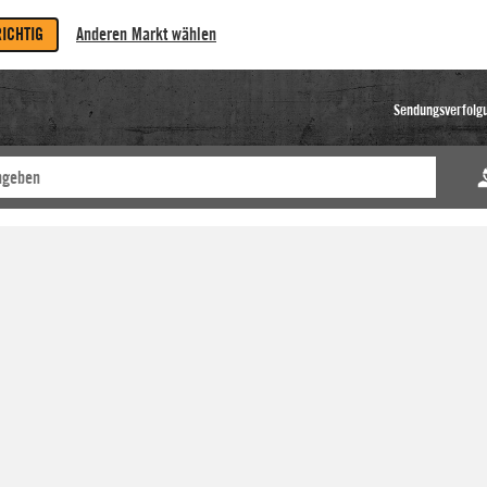
RICHTIG
Anderen Markt wählen
Sendungsverfolg