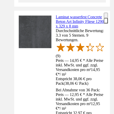
Laminat wasserfest Concrete
Beton Art Infinity Fliese 1290
x 329 x 8 mm
Durchschnittliche Bewertung:
3.3 von 5 Sternen. 9
Bewertungen.
(
9
)
Preis — 14,95 € * Alle Preise
inkl. MwSt. und ggf. zzgl.
Versandkosten pro m²
14,95
€
*
/
m²
Entspricht 38,06 € pro
Pack
(
38,06 €
/
Pack
)
Bei Abnahme von 36 Pack:
Preis — 12,95 € * Alle Preise
inkl. MwSt. und ggf. zzgl.
Versandkosten pro m²
12,95
€
*
/
m²
Entspricht 32,97 € pro