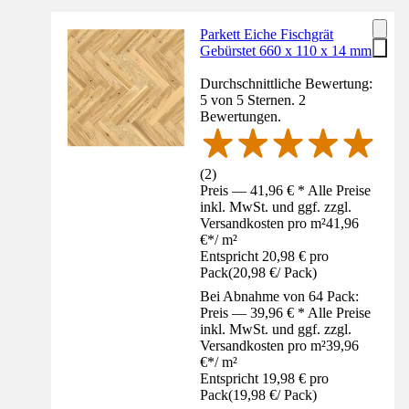
Parkett Eiche Fischgrät
Gebürstet 660 x 110 x 14 mm
Durchschnittliche Bewertung:
5 von 5 Sternen. 2
Bewertungen.
(
2
)
Preis — 41,96 € * Alle Preise
inkl. MwSt. und ggf. zzgl.
Versandkosten pro m²
41,96
€
*
/
m²
Entspricht 20,98 € pro
Pack
(
20,98 €
/
Pack
)
Bei Abnahme von 64 Pack:
Preis — 39,96 € * Alle Preise
inkl. MwSt. und ggf. zzgl.
Versandkosten pro m²
39,96
€
*
/
m²
Entspricht 19,98 € pro
Pack
(
19,98 €
/
Pack
)