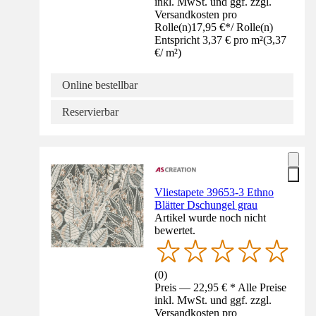
inkl. MwSt. und ggf. zzgl.
Versandkosten pro
Rolle(n)
17,95 €
*
/
Rolle(n)
Entspricht 3,37 € pro m²
(
3,37
€
/
m²
)
Online bestellbar
Reservierbar
Vliestapete 39653-3 Ethno
Blätter Dschungel grau
Artikel wurde noch nicht
bewertet.
(
0
)
Preis — 22,95 € * Alle Preise
inkl. MwSt. und ggf. zzgl.
Versandkosten pro