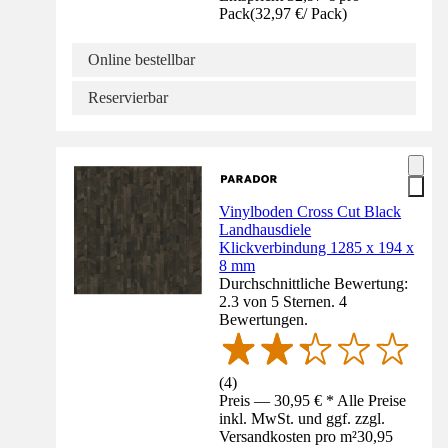
Pack
(
32,97 €
/
Pack
)
Online bestellbar
Reservierbar
Vinylboden Cross Cut Black
Landhausdiele
Klickverbindung 1285 x 194 x
8 mm
Durchschnittliche Bewertung:
2.3 von 5 Sternen. 4
Bewertungen.
(
4
)
Preis — 30,95 € * Alle Preise
inkl. MwSt. und ggf. zzgl.
Versandkosten pro m²
30,95