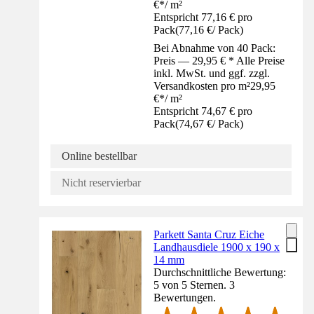
€
*
/
m²
Entspricht 77,16 € pro
Pack
(
77,16 €
/
Pack
)
Bei Abnahme von 40 Pack:
Preis — 29,95 € * Alle Preise
inkl. MwSt. und ggf. zzgl.
Versandkosten pro m²
29,95
€
*
/
m²
Entspricht 74,67 € pro
Pack
(
74,67 €
/
Pack
)
Online bestellbar
Nicht reservierbar
Parkett Santa Cruz Eiche
Landhausdiele 1900 x 190 x
14 mm
Durchschnittliche Bewertung:
5 von 5 Sternen. 3
Bewertungen.