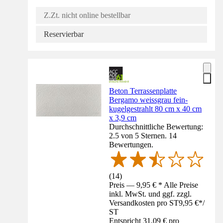
Z.Zt. nicht online bestellbar
Reservierbar
Beton Terrassenplatte
Bergamo weissgrau fein-
kugelgestrahlt 80 cm x 40 cm
x 3,9 cm
Durchschnittliche Bewertung:
2.5 von 5 Sternen. 14
Bewertungen.
(
14
)
Preis — 9,95 € * Alle Preise
inkl. MwSt. und ggf. zzgl.
Versandkosten pro ST
9,95 €
*
/
ST
Entspricht 31,09 € pro