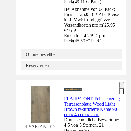
Pack
(
49,11 €
/
Pack
)
Bei Abnahme von 64 Pack:
Preis — 25,95 € * Alle Preise
inkl. MwSt. und ggf. zzgl.
Versandkosten pro m²
25,95
€
*
/
m²
Entspricht 45,59 € pro
Pack
(
45,59 €
/
Pack
)
Online bestellbar
Reservierbar
FLAIRSTONE Feinsteinzeug
Terrassenplatte Wood Light
Brown rektifizierte Kante 90
cm x 45 cm x 2 cm
Durchschnittliche Bewertung:
4.5 von 5 Sternen. 21
3 VARIANTEN
Bewertungen.