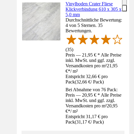
Vinylboden Crater Fliese
Klickverbindung 610 x 305 x
5,0 mm
Durchschnittliche Bewertung:
4 von 5 Sternen. 35
Bewertungen.
(
35
)
Preis — 21,95 € * Alle Preise
inkl. MwSt. und ggf. zzgl.
Versandkosten pro m²
21,95
€
*
/
m²
Entspricht 32,66 € pro
Pack
(
32,66 €
/
Pack
)
Bei Abnahme von 76 Pack:
Preis — 20,95 € * Alle Preise
inkl. MwSt. und ggf. zzgl.
Versandkosten pro m²
20,95
€
*
/
m²
Entspricht 31,17 € pro
Pack
(
31,17 €
/
Pack
)