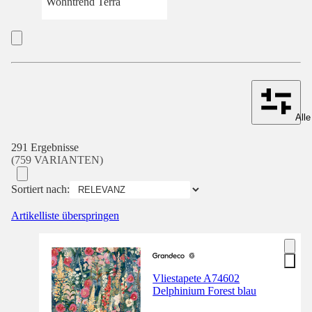
Wohntrend Terra
Alle
291 Ergebnisse
(759 VARIANTEN)
Sortiert nach:
Artikelliste überspringen
Vliestapete A74602
Delphinium Forest blau