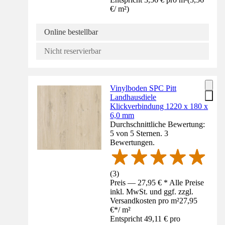
€
/
m²
)
Online bestellbar
Nicht reservierbar
Vinylboden SPC Pitt
Landhausdiele
Klickverbindung 1220 x 180 x
6,0 mm
Durchschnittliche Bewertung:
5 von 5 Sternen. 3
Bewertungen.
(
3
)
Preis — 27,95 € * Alle Preise
inkl. MwSt. und ggf. zzgl.
Versandkosten pro m²
27,95
€
*
/
m²
Entspricht 49,11 € pro