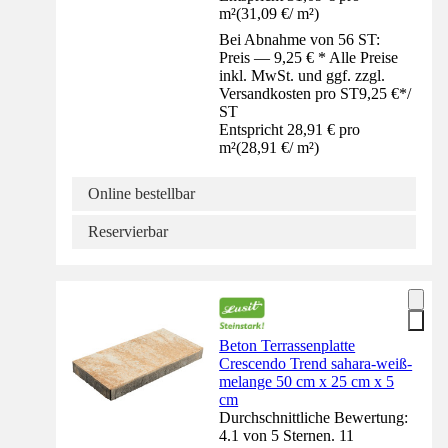
m²
(
31,09 €
/
m²
)
Bei Abnahme von 56 ST:
Preis — 9,25 € * Alle Preise
inkl. MwSt. und ggf. zzgl.
Versandkosten pro ST
9,25 €
*
/
ST
Entspricht 28,91 € pro
m²
(
28,91 €
/
m²
)
Online bestellbar
Reservierbar
Beton Terrassenplatte
Crescendo Trend sahara-weiß-
melange 50 cm x 25 cm x 5
cm
Durchschnittliche Bewertung:
4.1 von 5 Sternen. 11