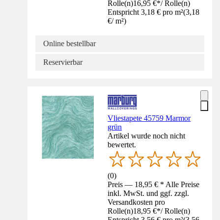
Rolle(n)
16,95 €
*
/
Rolle(n)
Entspricht 3,18 € pro m²
(
3,18
€
/
m²
)
Online bestellbar
Reservierbar
Vliestapete 45759 Marmor
grün
Artikel wurde noch nicht
bewertet.
(
0
)
Preis — 18,95 € * Alle Preise
inkl. MwSt. und ggf. zzgl.
Versandkosten pro
Rolle(n)
18,95 €
*
/
Rolle(n)
Entspricht 3,56 € pro m²
(
3,56