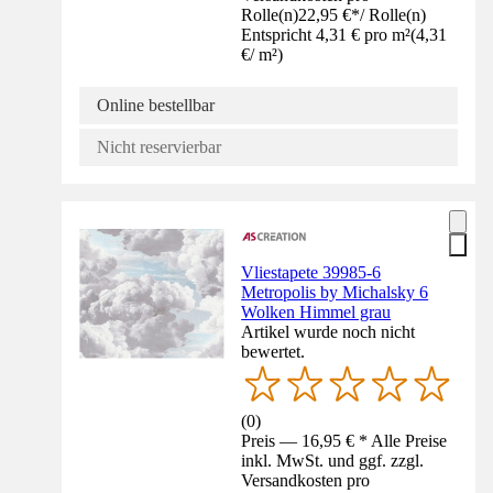
Rolle(n)
22,95 €
*
/
Rolle(n)
Entspricht 4,31 € pro m²
(
4,31
€
/
m²
)
Online bestellbar
Nicht reservierbar
Vliestapete 39985-6
Metropolis by Michalsky 6
Wolken Himmel grau
Artikel wurde noch nicht
bewertet.
(
0
)
Preis — 16,95 € * Alle Preise
inkl. MwSt. und ggf. zzgl.
Versandkosten pro