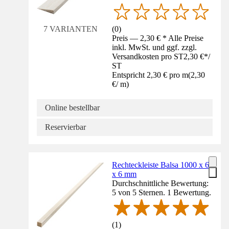
(
0
)
7 VARIANTEN
Preis — 2,30 € * Alle Preise
inkl. MwSt. und ggf. zzgl.
Versandkosten pro ST
2,30 €
*
/
ST
Entspricht 2,30 € pro m
(
2,30
€
/
m
)
Online bestellbar
Reservierbar
Rechteckleiste Balsa 1000 x 6
x 6 mm
Durchschnittliche Bewertung:
5 von 5 Sternen. 1 Bewertung.
(
1
)