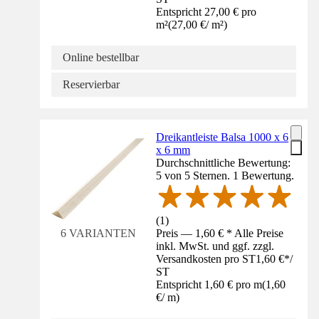
Entspricht 27,00 € pro
m²
(
27,00 €
/
m²
)
Online bestellbar
Reservierbar
Dreikantleiste Balsa 1000 x 6
x 6 mm
Durchschnittliche Bewertung:
5 von 5 Sternen. 1 Bewertung.
(
1
)
Preis — 1,60 € * Alle Preise
6 VARIANTEN
inkl. MwSt. und ggf. zzgl.
Versandkosten pro ST
1,60 €
*
/
ST
Entspricht 1,60 € pro m
(
1,60
€
/
m
)