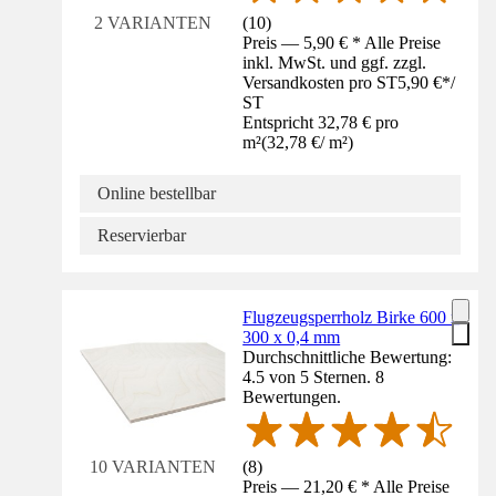
(
10
)
2 VARIANTEN
Preis — 5,90 € * Alle Preise
inkl. MwSt. und ggf. zzgl.
Versandkosten pro ST
5,90 €
*
/
ST
Entspricht 32,78 € pro
m²
(
32,78 €
/
m²
)
Online bestellbar
Reservierbar
Flugzeugsperrholz Birke 600 x
300 x 0,4 mm
Durchschnittliche Bewertung:
4.5 von 5 Sternen. 8
Bewertungen.
(
8
)
10 VARIANTEN
Preis — 21,20 € * Alle Preise