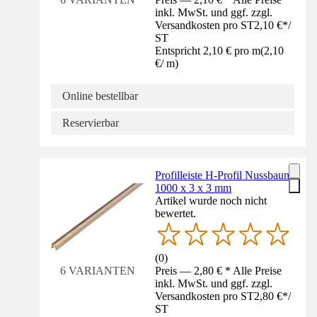
inkl. MwSt. und ggf. zzgl.
Versandkosten pro ST
2,10 €
*
/
ST
Entspricht 2,10 € pro m
(
2,10
€
/
m
)
Online bestellbar
Reservierbar
Profilleiste H-Profil Nussbaum
1000 x 3 x 3 mm
Artikel wurde noch nicht
bewertet.
(
0
)
Preis — 2,80 € * Alle Preise
6 VARIANTEN
inkl. MwSt. und ggf. zzgl.
Versandkosten pro ST
2,80 €
*
/
ST