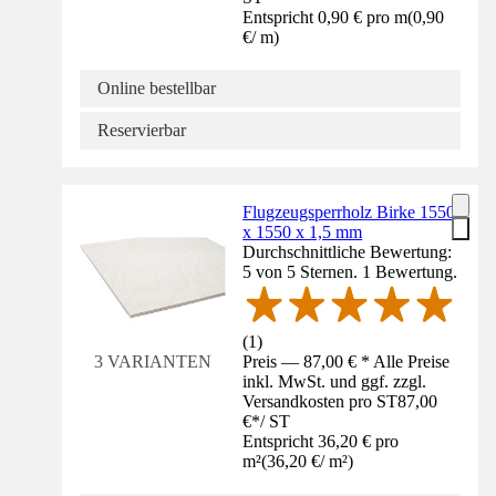
Entspricht 0,90 € pro m
(
0,90
€
/
m
)
Online bestellbar
Reservierbar
Flugzeugsperrholz Birke 1550
x 1550 x 1,5 mm
Durchschnittliche Bewertung:
5 von 5 Sternen. 1 Bewertung.
(
1
)
Preis — 87,00 € * Alle Preise
3 VARIANTEN
inkl. MwSt. und ggf. zzgl.
Versandkosten pro ST
87,00
€
*
/
ST
Entspricht 36,20 € pro
m²
(
36,20 €
/
m²
)