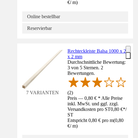
€
/
m
)
Online bestellbar
Reservierbar
Rechteckleiste Balsa 1000 x 2
x 2 mm
Durchschnittliche Bewertung:
3 von 5 Sternen. 2
Bewertungen.
(
2
)
7 VARIANTEN
Preis — 0,80 € * Alle Preise
inkl. MwSt. und ggf. zzgl.
Versandkosten pro ST
0,80 €
*
/
ST
Entspricht 0,80 € pro m
(
0,80
€
/
m
)