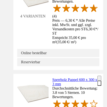
Bewertungen.
(
4
)
4 VARIANTEN
Preis — 6,30 € * Alle Preise
inkl. MwSt. und ggf. zzgl.
Versandkosten pro ST
6,30 €
*
/
ST
Entspricht 35,00 € pro
m²
(
35,00 €
/
m²
)
Online bestellbar
Reservierbar
Sperrholz Pappel 600 x 300 x
3 mm
Durchschnittliche Bewertung:
3.8 von 5 Sternen. 10
Bewertungen.