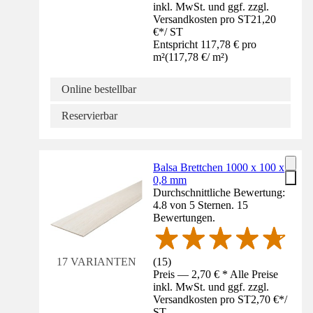
inkl. MwSt. und ggf. zzgl.
Versandkosten pro ST
21,20
€
*
/
ST
Entspricht 117,78 € pro
m²
(
117,78 €
/
m²
)
Online bestellbar
Reservierbar
Balsa Brettchen 1000 x 100 x
0,8 mm
Durchschnittliche Bewertung:
4.8 von 5 Sternen. 15
Bewertungen.
(
15
)
17 VARIANTEN
Preis — 2,70 € * Alle Preise
inkl. MwSt. und ggf. zzgl.
Versandkosten pro ST
2,70 €
*
/
ST