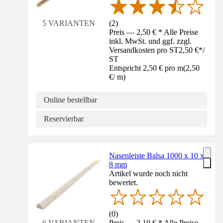
(
2
)
5 VARIANTEN
Preis — 2,50 € * Alle Preise
inkl. MwSt. und ggf. zzgl.
Versandkosten pro ST
2,50 €
*
/
ST
Entspricht 2,50 € pro m
(
2,50
€
/
m
)
Online bestellbar
Reservierbar
Nasenleiste Balsa 1000 x 10 x
8 mm
Artikel wurde noch nicht
bewertet.
(
0
)
Preis — 2,10 € * Alle Preise
6 VARIANTEN