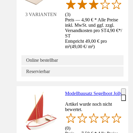
(
3
)
3 VARIANTEN
Preis — 4,90 € * Alle Preise
inkl. MwSt. und ggf. zzgl.
Versandkosten pro ST
4,90 €
*
/
ST
Entspricht 49,00 € pro
m²
(
49,00 €
/
m²
)
Online bestellbar
Reservierbar
Modellbausatz Segelboot Jolly
Artikel wurde noch nicht
bewertet.
(
0
)