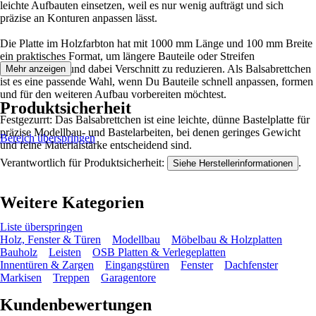
leichte Aufbauten einsetzen, weil es nur wenig aufträgt und sich
präzise an Konturen anpassen lässt.
Die Platte im Holzfarbton hat mit 1000 mm Länge und 100 mm Breite
ein praktisches Format, um längere Bauteile oder Streifen
zuzuschneiden und dabei Verschnitt zu reduzieren. Als Balsabrettchen
Mehr anzeigen
ist es eine passende Wahl, wenn Du Bauteile schnell anpassen, formen
und für den weiteren Aufbau vorbereiten möchtest.
Produktsicherheit
Festgezurrt: Das Balsabrettchen ist eine leichte, dünne Bastelplatte für
präzise Modellbau- und Bastelarbeiten, bei denen geringes Gewicht
Bereich überspringen
und feine Materialstärke entscheidend sind.
Verantwortlich für Produktsicherheit:
.
Siehe Herstellerinformationen
Weitere Kategorien
Liste überspringen
Holz, Fenster & Türen
Modellbau
Möbelbau & Holzplatten
Bauholz
Leisten
OSB Platten & Verlegeplatten
Innentüren & Zargen
Eingangstüren
Fenster
Dachfenster
Markisen
Treppen
Garagentore
Kundenbewertungen