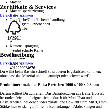
Material
Zertifikate & Services
Holz
Materialspezifizierung
Bereich überspringen
Balsa
Oberfläche/Oberflächenbehandlung
2-seitig glatt, Unbehandelt
Grundfarbe
Holz
Qualität
A
Kantenausprägung
4-seitig scharfe Kante
Beschreibung
Länge
1.000 mm
Bereich überspringen
EAN
4012230034676
Du willst beim Basteln schnell zu sauberen Ergebnissen kommen,
ohne dass das Material unnötig aufträgt oder schwer wird?
Produktmerkmale der Balsa Brettchen 1000 x 100 x 0,8 mm
Darum solltest Du zugreifen: Das Balsabrettchen aus Balsa-Holz ist
besonders leicht und eignet sich dadurch für Modellbau und
Bastelarbeiten, bei denen jedes zusätzliche Gewicht stört. Mit 0,8 mm
Stärke lässt es sich gut für feine Beplankungen, Abdeckungen und