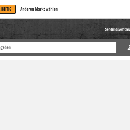
RICHTIG
Anderen Markt wählen
Sendungsverfolg