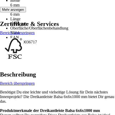
Breite
6 mm
Höhe
Mehr anzeigen
6 mm
Länge
Zertifikate & Services
1.000 mm
Oberfläche/Oberflächenbehandlung
Bereich überspringen
Blank
EAN
4012230036717
Beschreibung
Bereich überspringen
Benötigst Du eine leichte und vielseitige Lösung für Dein nächstes
Innenprojekt? Die Dreikantleiste Balsa 6x6x1000 mm bietet Dir genau
das.
Produktmerkmale der Dreikantleiste Balsa 6x6x1000 mm