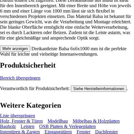
Darum solltest Du zugreifen: Diese Dreikantleiste aus Balsa ist ideal
für den Innenbereich geeignet. Mit einer Breite und Höhe von jeweils
6 mm und einer Länge von 1000 mm lässt sie sich flexibel in
verschiedenen Projekten einsetzen. Das Material Balsa ist bekannt für
sein geringes Gewicht, was die Verarbeitung und Montage erleichtert.
Die blanke Oberfläche ermöglicht eine einfache Weiterverarbeitung,
sei es durch Lackieren oder Beizen. Zudem ist die Leiste astarm, was
für eine gleichmäßige und ansprechende Optik sorgt.
Festgezurrt: Die Dreikantleiste Balsa 6x6x1000 mm ist die perfekte
Mehr anzeigen
Wahl für leichte und vielseitige Innenanwendungen.
Produktsicherheit
Bereich überspringen
Verantwortlich für Produktsicherheit:
.
Siehe Herstellerinformationen
Weitere Kategorien
Liste überspringen
Holz, Fenster & Türen
Modellbau
Möbelbau & Holzplatten
Bauholz
Leisten
OSB Platten & Verlegeplatten
Innentüren & Zargen
Eingangstüren
Fenster
Dachfenster