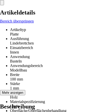
Artikeldetails
Bereich überspringen
Artikeltyp
Platte
Ausführung
Lindebrettchen
Einsatzbereich
Innen
Anwendung
Basteln
Anwendungsbereich
Modellbau
Breite
100 mm
Stärke
1 mm
Material
Mehr anzeigen
Holz
Materialspezifizierung
Beschreibung
Linde
Oberfläche/Oberflächenbehandlung