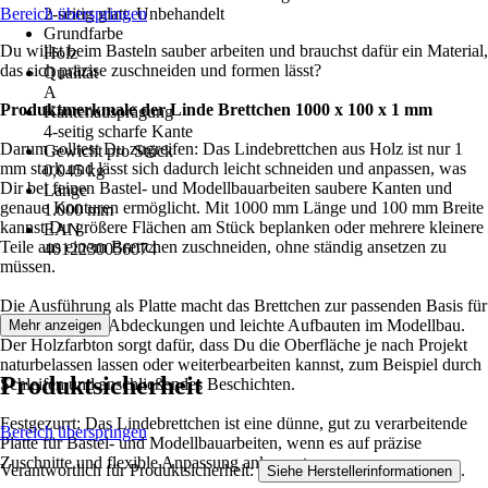
Bereich überspringen
2-seitig glatt, Unbehandelt
Grundfarbe
Du willst beim Basteln sauber arbeiten und brauchst dafür ein Material,
Holz
das sich präzise zuschneiden und formen lässt?
Qualität
A
Produktmerkmale der Linde Brettchen 1000 x 100 x 1 mm
Kantenausprägung
4-seitig scharfe Kante
Darum solltest Du zugreifen: Das Lindebrettchen aus Holz ist nur 1
Gewicht pro Stück
mm stark und lässt sich dadurch leicht schneiden und anpassen, was
0,045 kg
Dir bei feinen Bastel- und Modellbauarbeiten saubere Kanten und
Länge
genaue Konturen ermöglicht. Mit 1000 mm Länge und 100 mm Breite
1.000 mm
kannst Du größere Flächen am Stück beplanken oder mehrere kleinere
EAN
Teile aus einem Brettchen zuschneiden, ohne ständig ansetzen zu
4012230056074
müssen.
Die Ausführung als Platte macht das Brettchen zur passenden Basis für
Verkleidungen, Abdeckungen und leichte Aufbauten im Modellbau.
Mehr anzeigen
Der Holzfarbton sorgt dafür, dass Du die Oberfläche je nach Projekt
naturbelassen lassen oder weiterbearbeiten kannst, zum Beispiel durch
Produktsicherheit
Schleifen und anschließendes Beschichten.
Festgezurrt: Das Lindebrettchen ist eine dünne, gut zu verarbeitende
Bereich überspringen
Platte für Bastel- und Modellbauarbeiten, wenn es auf präzise
Zuschnitte und flexible Anpassung ankommt.
Verantwortlich für Produktsicherheit:
.
Siehe Herstellerinformationen