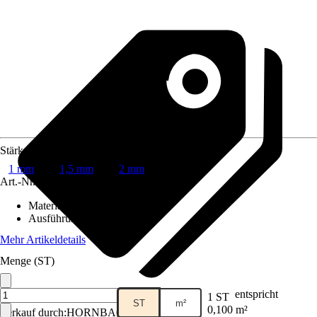
Stärke
1 mm
1,5 mm
2 mm
Art.-Nr.
6178630
Materialspezifizierung
:
Linde
Ausführung
:
Lindebrettchen
Mehr Artikeldetails
Menge (ST)
entspricht
1 ST
ST
m²
0,100 m²
Verkauf durch:
HORNBACH