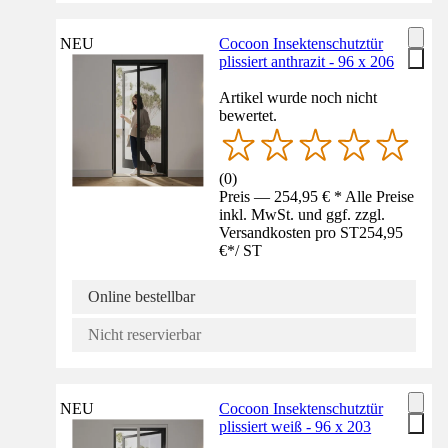
NEU
Cocoon Insektenschutztür
plissiert anthrazit - 96 x 206
Artikel wurde noch nicht
bewertet.
(
0
)
Preis — 254,95 € * Alle Preise
inkl. MwSt. und ggf. zzgl.
Versandkosten pro ST
254,95
€
*
/
ST
Online bestellbar
Nicht reservierbar
NEU
Cocoon Insektenschutztür
plissiert weiß - 96 x 203