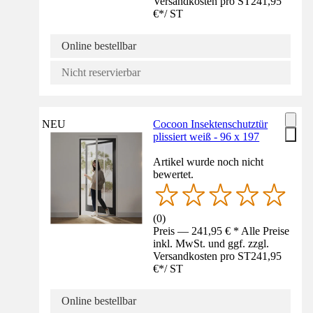
Versandkosten pro ST
241,95
€
*
/
ST
Online bestellbar
Nicht reservierbar
NEU
Cocoon Insektenschutztür
plissiert weiß - 96 x 197
Artikel wurde noch nicht
bewertet.
(
0
)
Preis — 241,95 € * Alle Preise
inkl. MwSt. und ggf. zzgl.
Versandkosten pro ST
241,95
€
*
/
ST
Online bestellbar