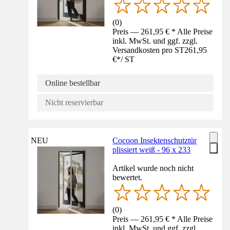
(
0
)
Preis — 261,95 € * Alle Preise
inkl. MwSt. und ggf. zzgl.
Versandkosten pro ST
261,95
€
*
/
ST
Online bestellbar
Nicht reservierbar
NEU
Cocoon Insektenschutztür
plissiert weiß - 96 x 233
Artikel wurde noch nicht
bewertet.
(
0
)
Preis — 261,95 € * Alle Preise
inkl. MwSt. und ggf. zzgl.