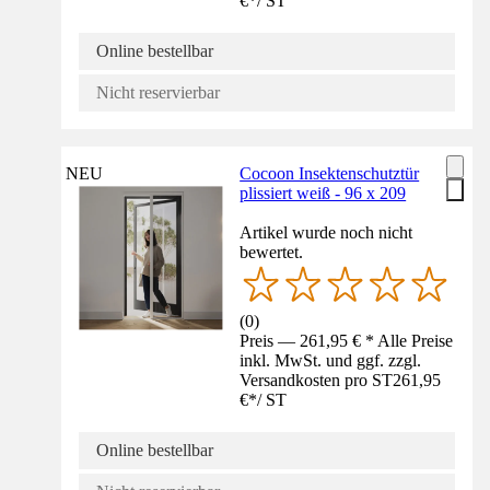
€
*
/
ST
Online bestellbar
Nicht reservierbar
NEU
Cocoon Insektenschutztür
plissiert weiß - 96 x 209
Artikel wurde noch nicht
bewertet.
(
0
)
Preis — 261,95 € * Alle Preise
inkl. MwSt. und ggf. zzgl.
Versandkosten pro ST
261,95
€
*
/
ST
Online bestellbar