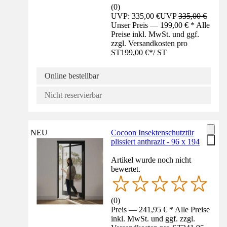
(
0
)
UVP: 335,00 €
UVP
335,00 €
Unser Preis — 199,00 € * Alle
Preise inkl. MwSt. und ggf.
zzgl. Versandkosten pro
ST
199,00 €
*
/
ST
Online bestellbar
Nicht reservierbar
NEU
Cocoon Insektenschutztür
plissiert anthrazit - 96 x 194
Artikel wurde noch nicht
bewertet.
(
0
)
Preis — 241,95 € * Alle Preise
inkl. MwSt. und ggf. zzgl.