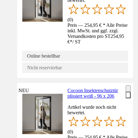
bewertet.
(
0
)
Preis — 254,95 € * Alle Preise
inkl. MwSt. und ggf. zzgl.
Versandkosten pro ST
254,95
€
*
/
ST
Online bestellbar
Nicht reservierbar
NEU
Cocoon Insektenschutztür
plissiert weiß - 96 x 206
Artikel wurde noch nicht
bewertet.
(
0
)
Preis — 254,95 € * Alle Preise