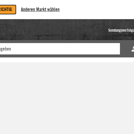
RICHTIG
Anderen Markt wählen
Sendungsverfolg