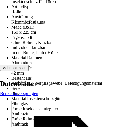
Insektenschutz für Türen
Artikeltyp
Rollo
Ausführung
Klemmbefestigung
Maße (BxH)
160 x 225 cm
Eigenschaft
Ohne Bohren, Kürzbar
Individuell kürzbar
In der Breite, In der Höhe
Material Rahmen
Aluminium
Einbautiefe
Mehr anzeigen
42 mm
Besteht aus
Datenblätter
Aluprofile, Fiberglasgewebe, Befestigungsmaterial
Serie
Bereich überspringen
Plus
Material Insektenschutzgitter
Fiberglas
Farbe Insektenschutzgitter
Anthrazit
Farbe Rahmen
Anthrazit