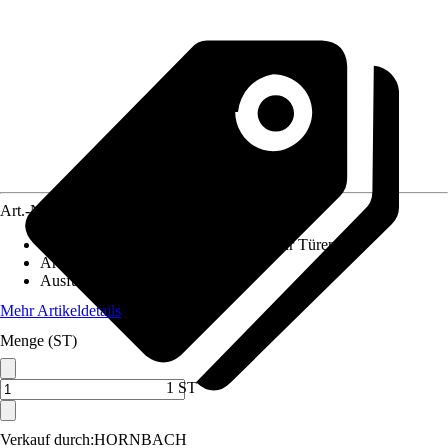
Art.-Nr.
5651602
Anwendungsbereich
:
Insektenschutz für Türen
Artikeltyp
:
Rollo
Ausführung
:
Klemmbefestigung
Mehr Artikeldetails
Menge (ST)
1 ST
Verkauf durch:
HORNBACH