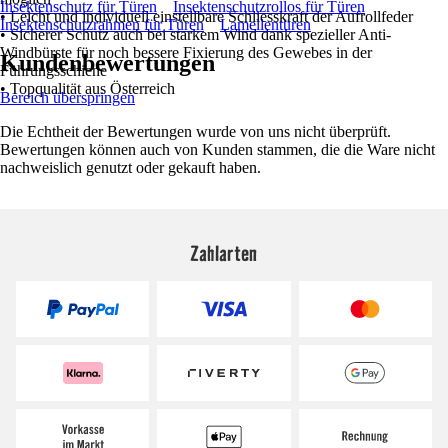
Insektenschutz für Türen
Insektenschutzrollos für Türen
• Leicht und individuell einstellbare Schliesskraft der Aufrollfeder
Insektenschutzrahmen für Türen
Lamellentüren
• Sicherer Schutz auch bei starkem Wind dank spezieller Anti-
Windbürste für noch bessere Fixierung des Gewebes in der
Kundenbewertungen
Führungsschiene
• Topqualität aus Österreich
Bereich überspringen
Die Echtheit der Bewertungen wurde von uns nicht überprüft.
Bewertungen können auch von Kunden stammen, die die Ware nicht
nachweislich genutzt oder gekauft haben.
Zahlarten