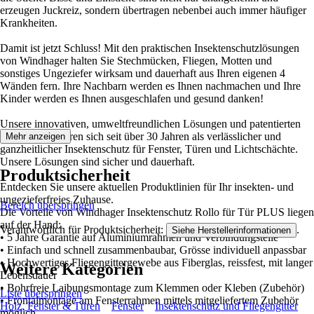
erzeugen Juckreiz, sondern übertragen nebenbei auch immer häufiger
Krankheiten.
Damit ist jetzt Schluss! Mit den praktischen Insektenschutzlösungen
von Windhager halten Sie Stechmücken, Fliegen, Motten und
sonstiges Ungeziefer wirksam und dauerhaft aus Ihren eigenen 4
Wänden fern. Ihre Nachbarn werden es Ihnen nachmachen und Ihre
Kinder werden es Ihnen ausgeschlafen und gesund danken!
Unsere innovativen, umweltfreundlichen Lösungen und patentierten
Systeme bewähren sich seit über 30 Jahren als verlässlicher und
Mehr anzeigen
ganzheitlicher Insektenschutz für Fenster, Türen und Lichtschächte.
Unsere Lösungen sind sicher und dauerhaft.
Produktsicherheit
Entdecken Sie unsere aktuellen Produktlinien für Ihr insekten- und
ungezieferfreies Zuhause.
Bereich überspringen
Die Vorteile von Windhager Insektenschutz Rollo für Tür PLUS liegen
auf der Hand:
Verantwortlich für Produktsicherheit:
.
Siehe Herstellerinformationen
• 5 Jahre Garantie auf Aluminiumrahmen und Verbindungsteile
• Einfach und schnell zusammenbaubar, Grösse individuell anpassbar
• Hochwertiges Fliegengittergewebe aus Fiberglas, reissfest, mit langer
Weitere Kategorien
Lebensdauer
• Bohrfreie Laibungsmontage zum Klemmen oder Kleben (Zubehör)
Liste überspringen
• Frontalmontage am Fensterrahmen mittels mitgeliefertem Zubehör
Holz, Fenster & Türen
Fenster
Insektenschutz und Fliegengitter
möglich