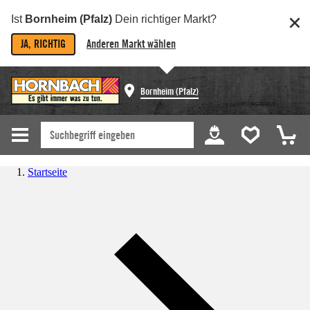
Ist
Bornheim (Pfalz)
Dein richtiger Markt?
JA, RICHTIG
Anderen Markt wählen
Bornheim (Pfalz)
Startseite