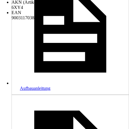
AKN (Artikelkurznummer)
6XY4
EAN
9003117038950
Aufbauanleitung