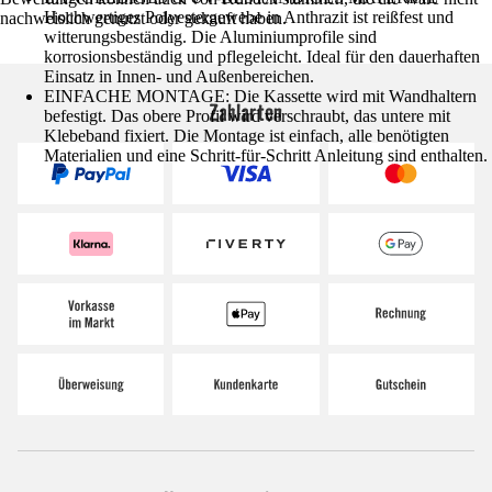
Hochwertiges Polyestergewebe in Anthrazit ist reißfest und
nachweislich genutzt oder gekauft haben.
witterungsbeständig. Die Aluminiumprofile sind
korrosionsbeständig und pflegeleicht. Ideal für den dauerhaften
Einsatz in Innen- und Außenbereichen.
EINFACHE MONTAGE: Die Kassette wird mit Wandhaltern
Zahlarten
befestigt. Das obere Profil wird verschraubt, das untere mit
Klebeband fixiert. Die Montage ist einfach, alle benötigten
Materialien und eine Schritt-für-Schritt Anleitung sind enthalten.