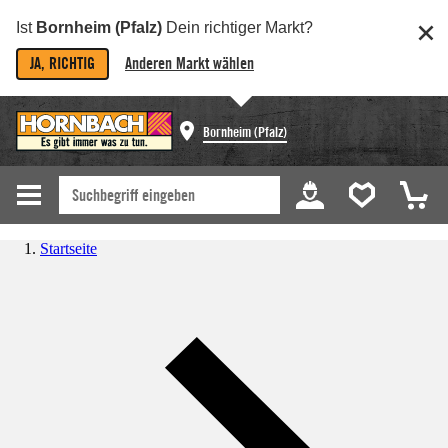
Ist
Bornheim (Pfalz)
Dein richtiger Markt?
JA, RICHTIG
Anderen Markt wählen
Bornheim (Pfalz)
Startseite