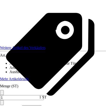
Weitere Artikel des Verkäufers
Art.-Nr.
12794726
Anwendungsbereich
:
Insektenschutz für Türen
Artikeltyp
:
Plissee
Ausführung
:
Schraubmontage
Mehr Artikeldetails
Menge (ST)
1 ST