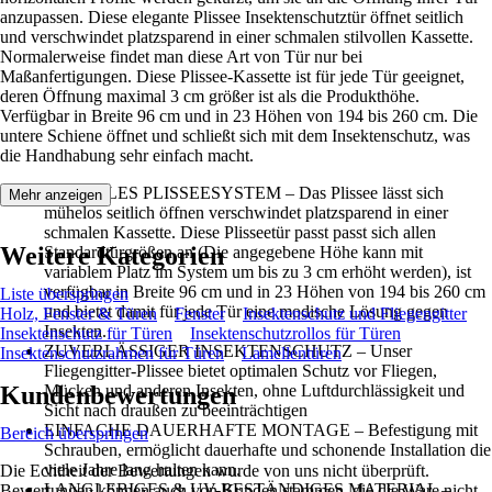
anzupassen. Diese elegante Plissee Insektenschutztür öffnet seitlich
und verschwindet platzsparend in einer schmalen stilvollen Kassette.
Normalerweise findet man diese Art von Tür nur bei
Maßanfertigungen. Diese Plissee-Kassette ist für jede Tür geeignet,
deren Öffnung maximal 3 cm größer ist als die Produkthöhe.
Verfügbar in Breite 96 cm und in 23 Höhen von 194 bis 260 cm. Die
untere Schiene öffnet und schließt sich mit dem Insektenschutz, was
die Handhabung sehr einfach macht.
FLEXIBLES PLISSEESYSTEM – Das Plissee lässt sich
Mehr anzeigen
mühelos seitlich öffnen verschwindet platzsparend in einer
schmalen Kassette. Diese Plisseetür passt passt sich allen
Weitere Kategorien
Standardtürgrößen an (Die angegebene Höhe kann mit
variablem Platz im System um bis zu 3 cm erhöht werden), ist
verfügbar in Breite 96 cm und in 23 Höhen von 194 bis 260 cm
Liste überspringen
und bietet damit für jede Tür eine modische Lösung gegen
Holz, Fenster & Türen
Fenster
Insektenschutz und Fliegengitter
Insekten.
Insektenschutz für Türen
Insektenschutzrollos für Türen
ZUVERLÄSSIGER INSEKTENSCHUTZ – Unser
Insektenschutzrahmen für Türen
Lamellentüren
Fliegengitter-Plissee bietet optimalen Schutz vor Fliegen,
Kundenbewertungen
Mücken und anderen Insekten, ohne Luftdurchlässigkeit und
Sicht nach draußen zu beeinträchtigen
EINFACHE DAUERHAFTE MONTAGE – Befestigung mit
Bereich überspringen
Schrauben, ermöglicht dauerhafte und schonende Installation die
viele Jahre lang halten kann.
Die Echtheit der Bewertungen wurde von uns nicht überprüft.
LANGLEBIGES & UV-BESTÄNDIGES MATERIAL –
Bewertungen können auch von Kunden stammen, die die Ware nicht