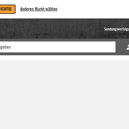
RICHTIG
Anderen Markt wählen
Sendungsverfolg