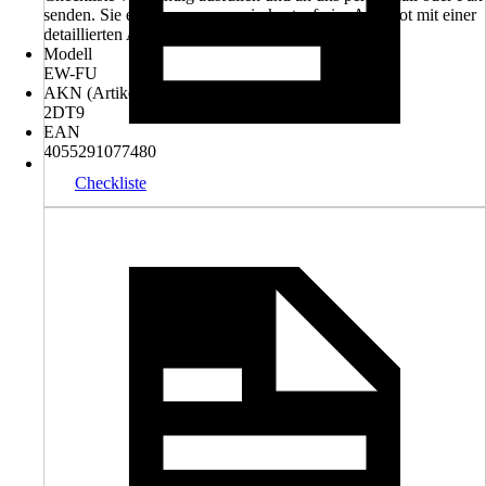
senden. Sie erhalten von uns ein kostenfreies Angebot mit einer
detaillierten Auflistung aller benötigten Teile
Modell
EW-FU
AKN (Artikelkurznummer)
2DT9
EAN
4055291077480
Checkliste