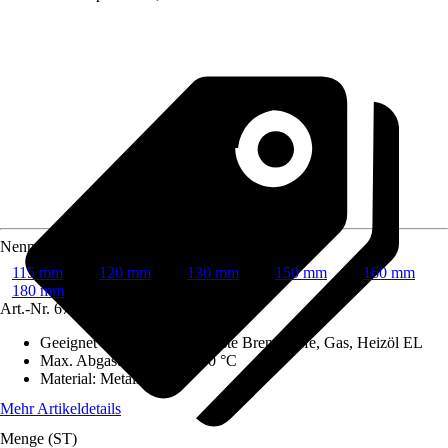
Nenndurchmesser
115 mm
120 mm
130 mm
150 mm
160 mm
180 mm
Art.-Nr.
6742099
Geeignet für Brennstoffe
:
Feste Brennstoffe, Gas, Heizöl EL
Max. Abgastemperatur
:
600 °C
Material
:
Metall
Mehr Artikeldetails
Menge (ST)