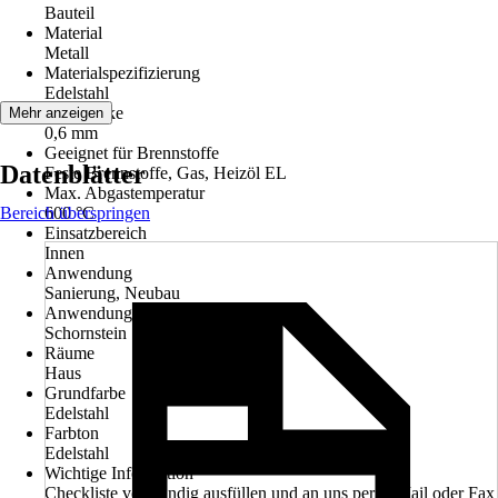
Bauteil
Material
Metall
Materialspezifizierung
Edelstahl
Blechdicke
Mehr anzeigen
0,6 mm
Geeignet für Brennstoffe
Datenblätter
Feste Brennstoffe, Gas, Heizöl EL
Max. Abgastemperatur
Bereich überspringen
600 °C
Einsatzbereich
Innen
Anwendung
Sanierung, Neubau
Anwendungsbereich
Schornstein
Räume
Haus
Grundfarbe
Edelstahl
Farbton
Edelstahl
Wichtige Information
Checkliste vollständig ausfüllen und an uns per E-Mail oder Fax