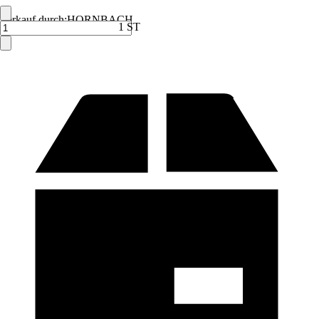
Verkauf durch:
HORNBACH
1 ST