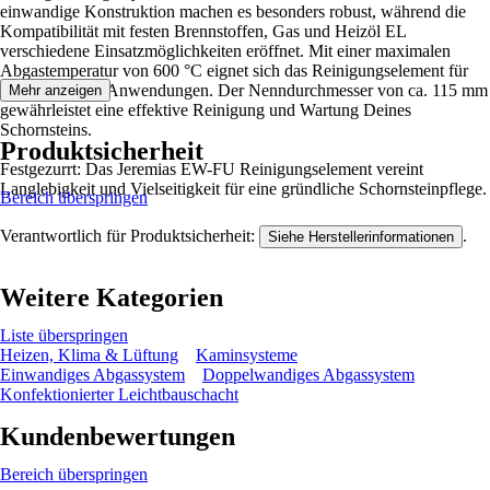
einwandige Konstruktion machen es besonders robust, während die
Kompatibilität mit festen Brennstoffen, Gas und Heizöl EL
verschiedene Einsatzmöglichkeiten eröffnet. Mit einer maximalen
Abgastemperatur von 600 °C eignet sich das Reinigungselement für
anspruchsvolle Anwendungen. Der Nenndurchmesser von ca. 115 mm
Mehr anzeigen
gewährleistet eine effektive Reinigung und Wartung Deines
Schornsteins.
Produktsicherheit
Festgezurrt: Das Jeremias EW-FU Reinigungselement vereint
Langlebigkeit und Vielseitigkeit für eine gründliche Schornsteinpflege.
Bereich überspringen
Verantwortlich für Produktsicherheit:
.
Siehe Herstellerinformationen
Weitere Kategorien
Liste überspringen
Heizen, Klima & Lüftung
Kaminsysteme
Einwandiges Abgassystem
Doppelwandiges Abgassystem
Konfektionierter Leichtbauschacht
Kundenbewertungen
Bereich überspringen