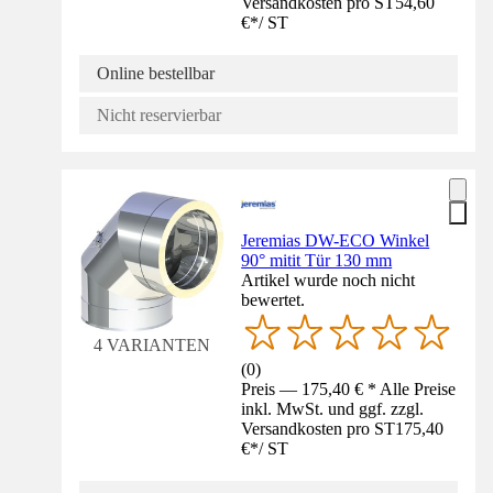
Versandkosten pro ST
54,60
€
*
/
ST
Online bestellbar
Nicht reservierbar
Jeremias DW-ECO Winkel
90° mitit Tür 130 mm
Artikel wurde noch nicht
bewertet.
4 VARIANTEN
(
0
)
Preis — 175,40 € * Alle Preise
inkl. MwSt. und ggf. zzgl.
Versandkosten pro ST
175,40
€
*
/
ST