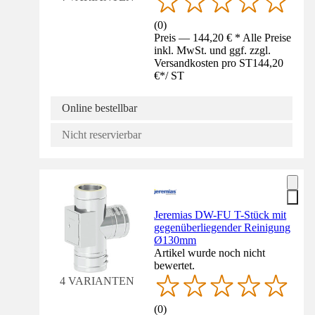
(
0
)
Preis — 144,20 € * Alle Preise
inkl. MwSt. und ggf. zzgl.
Versandkosten pro ST
144,20
€
*
/
ST
Online bestellbar
Nicht reservierbar
Jeremias DW-FU T-Stück mit
gegenüberliegender Reinigung
Ø130mm
Artikel wurde noch nicht
bewertet.
4 VARIANTEN
(
0
)