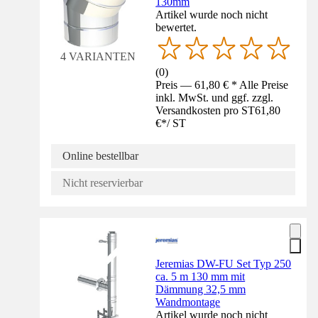
130mm
Artikel wurde noch nicht
bewertet.
4 VARIANTEN
(
0
)
Preis — 61,80 € * Alle Preise
inkl. MwSt. und ggf. zzgl.
Versandkosten pro ST
61,80
€
*
/
ST
Online bestellbar
Nicht reservierbar
Jeremias DW-FU Set Typ 250
ca. 5 m 130 mm mit
Dämmung 32,5 mm
Wandmontage
Artikel wurde noch nicht