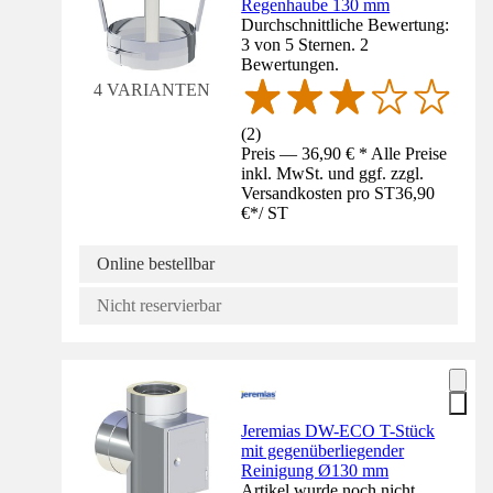
Regenhaube 130 mm
Durchschnittliche Bewertung:
3 von 5 Sternen. 2
Bewertungen.
4 VARIANTEN
(
2
)
Preis — 36,90 € * Alle Preise
inkl. MwSt. und ggf. zzgl.
Versandkosten pro ST
36,90
€
*
/
ST
Online bestellbar
Nicht reservierbar
Jeremias DW-ECO T-Stück
mit gegenüberliegender
Reinigung Ø130 mm
Artikel wurde noch nicht