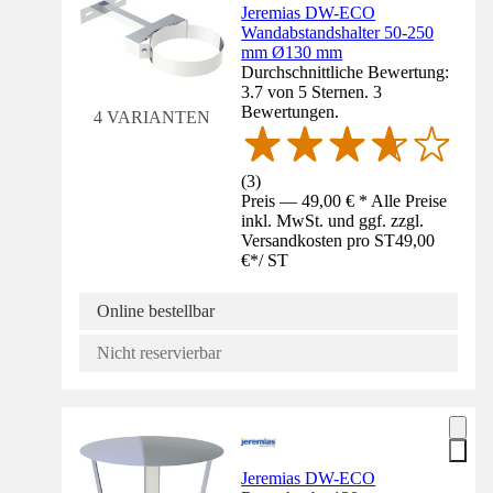
Jeremias DW-ECO
Wandabstandshalter 50-250
mm Ø130 mm
Durchschnittliche Bewertung:
3.7 von 5 Sternen. 3
Bewertungen.
4 VARIANTEN
(
3
)
Preis — 49,00 € * Alle Preise
inkl. MwSt. und ggf. zzgl.
Versandkosten pro ST
49,00
€
*
/
ST
Online bestellbar
Nicht reservierbar
Jeremias DW-ECO