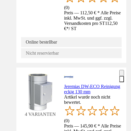
(
0
)
Preis — 112,50 € * Alle Preise
inkl. MwSt. und ggf. zzgl.
Versandkosten pro ST
112,50
€
*
/
ST
Online bestellbar
Nicht reservierbar
Jeremias DW-ECO Reinigung
eckig 130 mm
Artikel wurde noch nicht
bewertet.
4 VARIANTEN
(
0
)
Preis — 145,90 € * Alle Preise