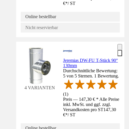
€
*
/
ST
Online bestellbar
Nicht reservierbar
Jeremias DW-FU T-Stück 90°
130mm
Durchschnittliche Bewertung:
5 von 5 Sternen. 1 Bewertung.
4 VARIANTEN
(
1
)
Preis — 147,30 € * Alle Preise
inkl. MwSt. und ggf. zzgl.
Versandkosten pro ST
147,30
€
*
/
ST
Online bestellbar